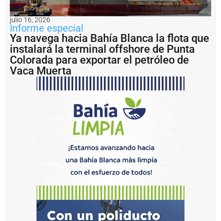
e
a
s
julio 16, 2026
Informe especial
d
Ya navega hacia Bahía Blanca la flota que
e
m
instalará la terminal offshore de Punta
e
Colorada para exportar el petróleo de
j
Vaca Muerta
o
r
a
m
i
e
n
t
o
e
n
l
a
c
o
n
ti