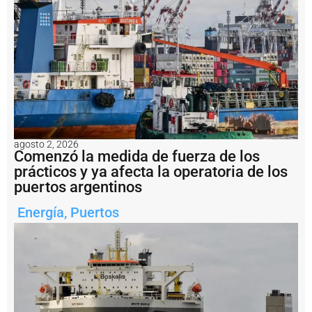
e
a
l
m
e
n
t
e
e
n
s
agosto 2, 2026
a
Comenzó la medida de fuerza de los
li
prácticos y ya afecta la operatoria de los
d
puertos argentinos
a
d
e
Energía
,
Puertos
l
a
m
i
n
e
rí
a