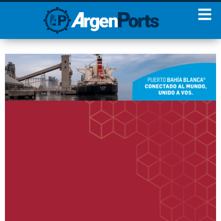
¡Sumate a nuestro
Newsletter!
Nombre
Apellidos
Email
Estoy de acuerdo con las
condiciones y políticas de
privacidad.