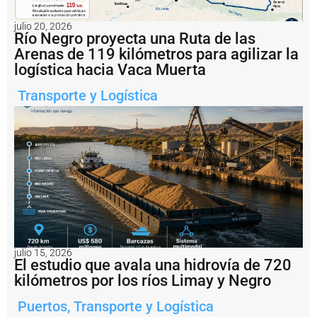
P
u
julio 20, 2026
e
Río Negro proyecta una Ruta de las
r
Arenas de 119 kilómetros para agilizar la
t
logística hacia Vaca Muerta
o
d
Transporte y Logística
e
R
o
s
a
ri
o
c
o
n
v
e
r
julio 15, 2026
El estudio que avala una hidrovía de 720
ti
r
kilómetros por los ríos Limay y Negro
s
e
Puertos
,
Transporte y Logística
r