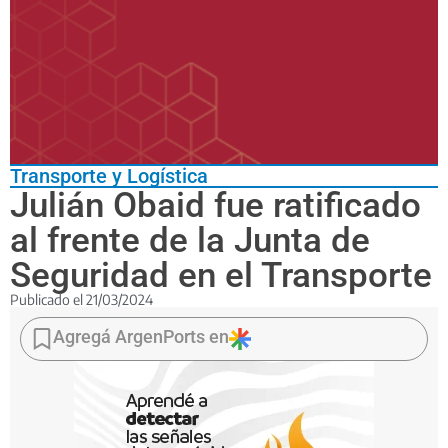
Transporte y Logística
Julián Obaid fue ratificado
al frente de la Junta de
Seguridad en el Transporte
Publicado el
21/03/2024
A
pesar
Agregá ArgenPorts en
de
su
renuncia
a
la
titularidad