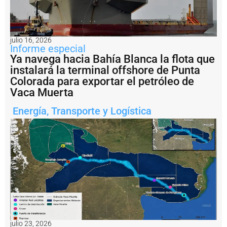
a
r
g
e
julio 16, 2026
n
Informe especial
ti
Ya navega hacia Bahía Blanca la flota que
n
instalará la terminal offshore de Punta
a
Colorada para exportar el petróleo de
?
Vaca Muerta
P
e
Energía
,
Transporte y Logística
s
c
a
il
e
g
a
l:
A
r
g
e
n
julio 23, 2026