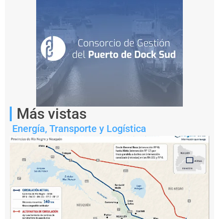
Más vistas
Notas
Energía
,
Transporte y Logística
relacionadas
¿
P
u
e
d
e
e
l