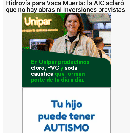
Hidrovía para Vaca Muerta: la AIC aclaró
ti
n
que no hay obras ni inversiones previstas
a
i
m
p
u
s
o
u
n
a
m
u
lt
a
d
e
U
S
D
1
.
2
m