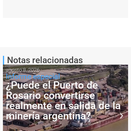
squeda de consensos y revisión estratégica para recupera
“Hace 15 años que Argentina no encara obras de pro
Notas relacionadas
agosto 8, 2026
Informe especial
¿Puede el Puerto de
Rosario convertirse
realmente en salida de la
minería argentina?