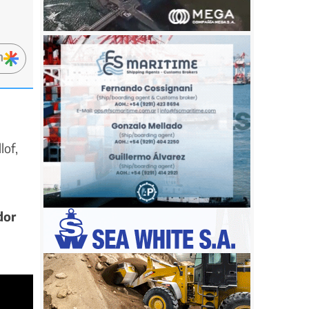
n
lof,
dor