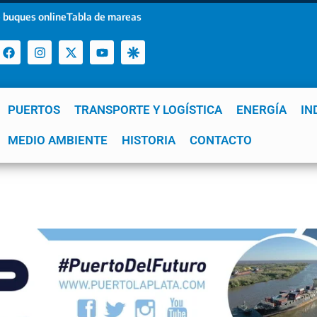
 buques online
Tabla de mareas
PUERTOS
TRANSPORTE Y LOGÍSTICA
ENERGÍA
IN
a
MEDIO AMBIENTE
YPF
GNL
Mar del Plata
HISTORIA
Patagonia
CONTACTO
Quequén
e