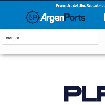
Pronóstico del clima
Buscador de
¡Sumate a nuestro Newsletter!
Nombre
Apellidos
Email
Argentina
Vaca Muerta
Hidrovía
Bahía Blanc
Estoy de acuerdo con las condiciones y políticas d
privacidad.