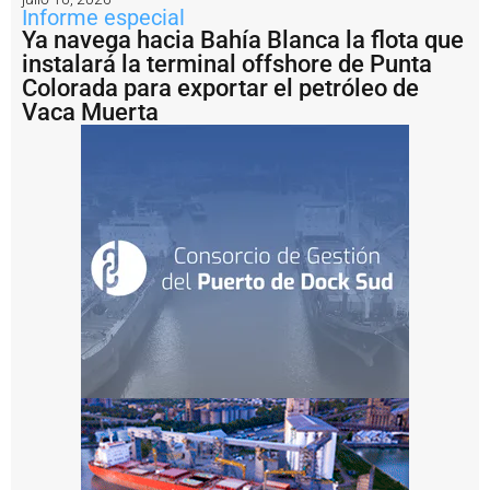
0
Informe especial
a
Ya navega hacia Bahía Blanca la flota que
ñ
instalará la terminal offshore de Punta
o
Colorada para exportar el petróleo de
s
Vaca Muerta
P
u
e
r
t
o
M
a
r
d
e
l
P
l
a
t
a
b
u