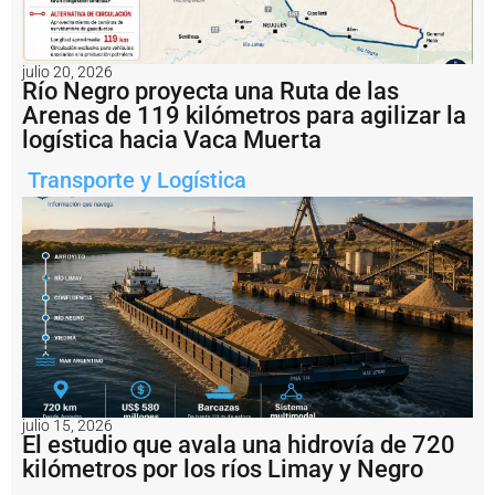
v
e
r
ti
julio 20, 2026
r
Río Negro proyecta una Ruta de las
s
Arenas de 119 kilómetros para agilizar la
e
logística hacia Vaca Muerta
r
e
Transporte y Logística
a
l
m
e
n
t
e
e
n
s
a
li
d
julio 15, 2026
El estudio que avala una hidrovía de 720
a
d
kilómetros por los ríos Limay y Negro
e