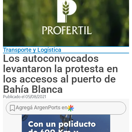
Transporte y Logística
Los autoconvocados
levantaron la protesta en
los accesos al puerto de
Bahía Blanca
Publicado el
05/08/2021
Anoche
realizaron
Agregá ArgenPorts en
una
asamblea
en
la