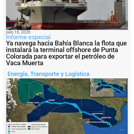
g
a
l:
A
r
g
julio 16, 2026
e
Informe especial
n
Ya navega hacia Bahía Blanca la flota que
ti
instalará la terminal offshore de Punta
n
a
Colorada para exportar el petróleo de
i
Vaca Muerta
m
p
Energía
,
Transporte y Logística
u
s
o
u
n
a
m
u
lt
a
d