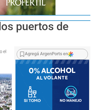
os puertos de
o el
Agregá ArgenPorts en