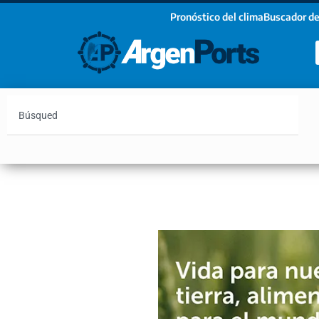
Pronóstico del clima
Buscador de
¡Sumate a nuestro Newsletter!
Nombre
Apellidos
Email
Argentina
Vaca Muerta
Hidrovía
Bahía Blanc
Estoy de acuerdo con las condiciones y políticas d
privacidad.