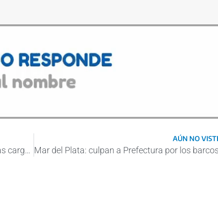
AÚN NO VISTE
La sequía también produjo una caída de las cargas en el puerto de Bahía Blanca