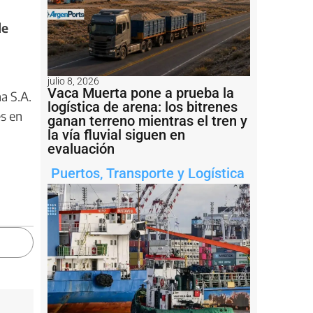
de
julio 8, 2026
Vaca Muerta pone a prueba la
a S.A.
logística de arena: los bitrenes
es en
ganan terreno mientras el tren y
la vía fluvial siguen en
evaluación
Puertos
,
Transporte y Logística