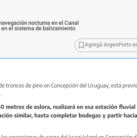
navegación nocturna en el Canal
s en el sistema de balizamiento
Agregá ArgenPorts e
e troncos de pino en Concepción del Uruguay, está previs
.
 metros de eslora, realizará en esa estación fluvial
ación similar, hasta completar bodegas y partir hacia
s operaciones de carga del Iwagi Island en Concepción d