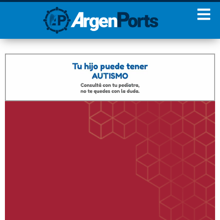
¡Sumate a nuestro
Newsletter!
Nombre
Apellidos
Email
Estoy de acuerdo con las
condiciones y políticas de
privacidad.