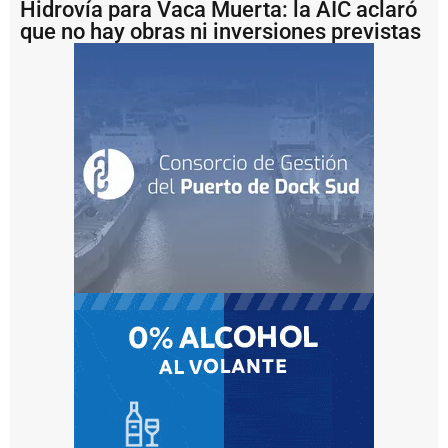
d
Hidrovía para Vaca Muerta: la AIC aclaró
i
que no hay obras ni inversiones previstas
o
s
¿
P
u
e
d
e
e
l
P
u
e
r
t
o
d
e
R
o
s
a