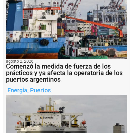
r
ó
e
n
p
u
e
r
t
o
S
a
agosto 2, 2026
n
Comenzó la medida de fuerza de los
A
prácticos y ya afecta la operatoria de los
n
puertos argentinos
t
o
Energía
,
Puertos
n
i
o
E
s
t
e
y