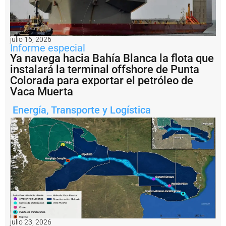
l
o
g
r
ó
julio 16, 2026
Informe especial
z
a
Ya navega hacia Bahía Blanca la flota que
f
instalará la terminal offshore de Punta
a
Colorada para exportar el petróleo de
r
Vaca Muerta
p
o
Energía
,
Transporte y Logística
r
s
u
s
p
r
o
p
i
o
s
m
e
julio 23, 2026