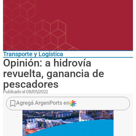
Transporte y Logística
Opinión: a hidrovía
revuelta, ganancia de
pescadores
Publicado el
08/05/2022
El
ente
Agregá ArgenPorts en
de
control
y
gestión
del
Gobierno