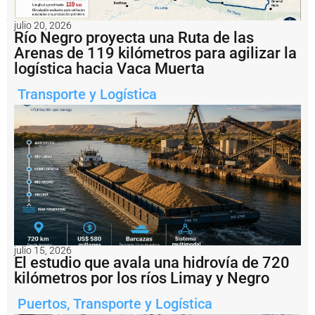
un
proceso
que
julio 20, 2026
Río Negro proyecta una Ruta de las
definirá
su
Arenas de 119 kilómetros para agilizar la
futuro
logística hacia Vaca Muerta
operativo.
Transporte y Logística
Notas
relacionadas
U
n
r
e
m
o
l
c
a
julio 15, 2026
d
El estudio que avala una hidrovía de 720
o
kilómetros por los ríos Limay y Negro
r
v
Puertos
,
Transporte y Logística
a