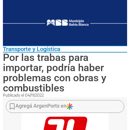
Transporte y Logística
Por las trabas para
importar, podría haber
problemas con obras y
combustibles
Publicado el
04/11/2022
De
todos
Agregá ArgenPorts en
los
pedidos
de
importación