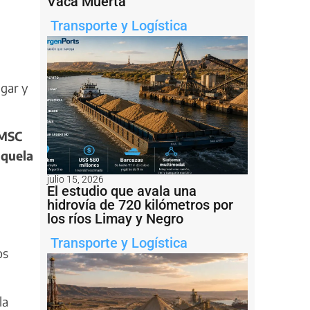
Vaca Muerta
Transporte y Logística
ugar y
 MSC
nquela
julio 15, 2026
El estudio que avala una
hidrovía de 720 kilómetros por
los ríos Limay y Negro
Transporte y Logística
os
la