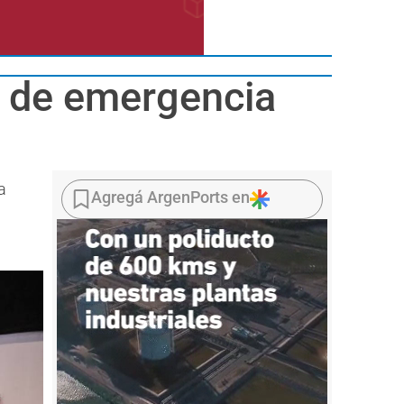
a de emergencia
a
Agregá ArgenPorts en