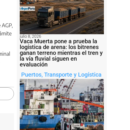
e AGP,
rámite
julio 8, 2026
Vaca Muerta pone a prueba la
logística de arena: los bitrenes
ganan terreno mientras el tren y
minal
la vía fluvial siguen en
a
evaluación
Puertos
,
Transporte y Logística