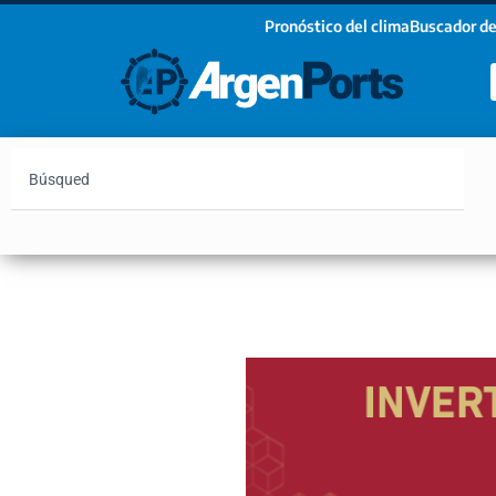
Pronóstico del clima
Buscador de
¡Sumate a nuestro Newsletter!
Nombre
Apellidos
Email
Argentina
Vaca Muerta
Hidrovía
Bahía Blanc
Estoy de acuerdo con las condiciones y políticas d
privacidad.