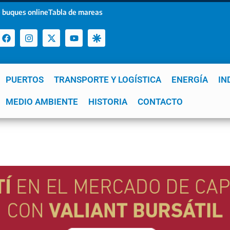
 buques online
Tabla de mareas
PUERTOS
TRANSPORTE Y LOGÍSTICA
ENERGÍA
IN
a
MEDIO AMBIENTE
YPF
GNL
Mar del Plata
HISTORIA
Patagonia
CONTACTO
Quequén
e