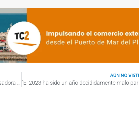
AÚN NO VISTE
Última etapa de obra para la planta procesadora escuela en Puerto Mar del Plata
“El 2023 ha sido 