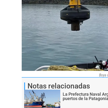
Boya 
Notas relacionadas
La Prefectura Naval Arg
puertos de la Patagoni