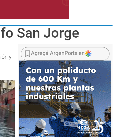
lfo San Jorge
Agregá ArgenPorts en
ión y