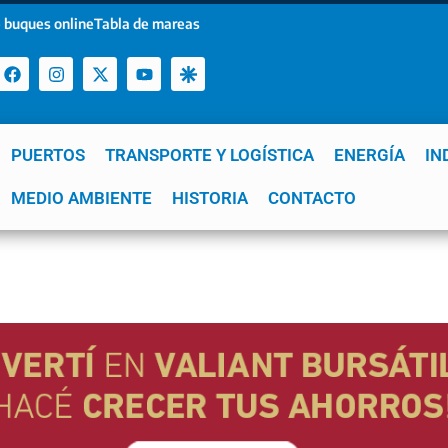
 buques online
Tabla de mareas
PUERTOS
TRANSPORTE Y LOGÍSTICA
ENERGÍA
IN
a
MEDIO AMBIENTE
YPF
GNL
Mar del Plata
HISTORIA
Patagonia
CONTACTO
Quequén
e