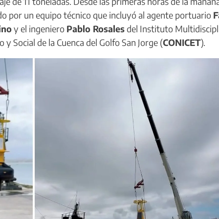
aje de 11 toneladas. Desde las primeras horas de la mañan
ado por un equipo técnico que incluyó al agente portuario
F
ino
y el ingeniero
Pablo Rosales
del Instituto Multidiscipl
o y Social de la Cuenca del Golfo San Jorge (
CONICET
).