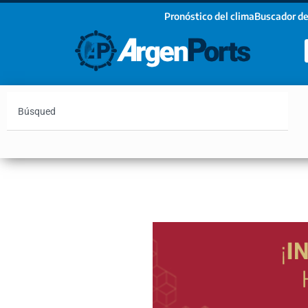
Pronóstico del clima
Buscador de
¡Sumate a nuestro Newsletter!
Nombre
Apellidos
Email
Argentina
Vaca Muerta
Hidrovía
Bahía Blanc
Estoy de acuerdo con las condiciones y políticas d
privacidad.