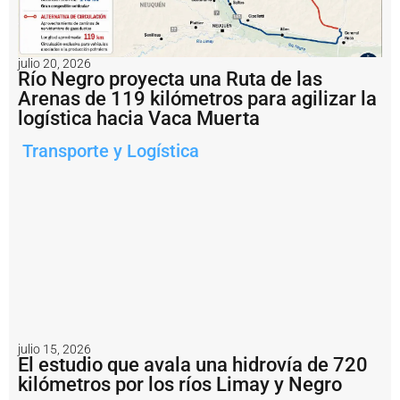
v
a
r
ó
julio 20, 2026
e
Río Negro proyecta una Ruta de las
n
Arenas de 119 kilómetros para agilizar la
p
logística hacia Vaca Muerta
u
e
r
Transporte y Logística
t
o
S
a
n
A
n
t
o
n
i
o
julio 15, 2026
E
El estudio que avala una hidrovía de 720
s
kilómetros por los ríos Limay y Negro
t