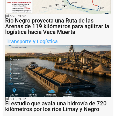
G
o
l
a
julio 20, 2026
r
Río Negro proyecta una Ruta de las
F
Arenas de 119 kilómetros para agilizar la
u
logística hacia Vaca Muerta
ji
a
Transporte y Logística
c
e
l
e
r
a
s
u
t
r
a
n
s
julio 15, 2026
El estudio que avala una hidrovía de 720
f
o
kilómetros por los ríos Limay y Negro
r