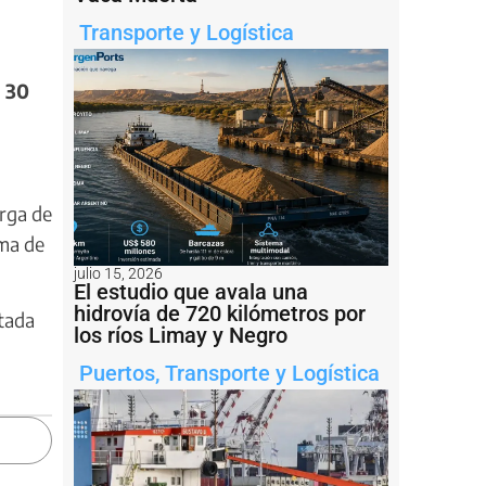
Transporte y Logística
e 30
rga de
ima de
julio 15, 2026
El estudio que avala una
hidrovía de 720 kilómetros por
atada
los ríos Limay y Negro
Puertos
,
Transporte y Logística