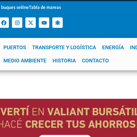
 buques online
Tabla de mareas
PUERTOS
TRANSPORTE Y LOGÍSTICA
ENERGÍA
IN
a
MEDIO AMBIENTE
YPF
GNL
Mar del Plata
HISTORIA
Patagonia
CONTACTO
Quequén
e