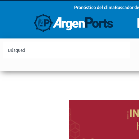
Pronóstico del clima
Buscador de
¡Sumate a nuestro Newsletter!
Nombre
Apellidos
Email
Argentina
Vaca Muerta
Hidrovía
Bahía Blanc
Estoy de acuerdo con las condiciones y políticas d
privacidad.