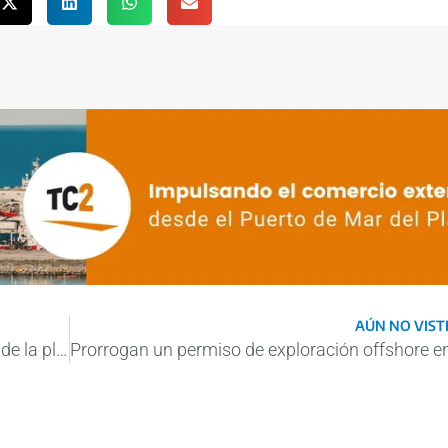
AÚN NO VISTE
Expertos de la UNLP analizaron el avance de la planta de celdas y baterías de litio