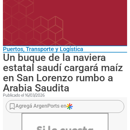
Puertos
,
Transporte y Logística
Un buque de la naviera
estatal saudí cargará maíz
en San Lorenzo rumbo a
Arabia Saudita
Publicado el
16/03/2026
El
granelero
Agregá ArgenPorts en
Bahri
Arasco
tiene
previsto