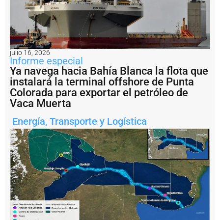
r
e
a
s
d
e
julio 16, 2026
m
Informe especial
e
Ya navega hacia Bahía Blanca la flota que
j
instalará la terminal offshore de Punta
o
r
Colorada para exportar el petróleo de
a
Vaca Muerta
m
i
Energía
,
Transporte y Logística
e
n
t
o
e
n
l
a
c
o
n