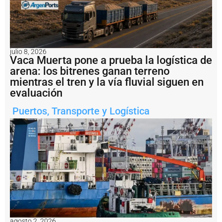
y
s
u
p
e
r
julio 8, 2026
v
Vaca Muerta pone a prueba la logística de
i
arena: los bitrenes ganan terreno
s
mientras el tren y la vía fluvial siguen en
ó
evaluación
6
6
Puertos
,
Transporte y Logística
m
o
v
i
m
i
e
n
t
o
s
e
n
agosto 2, 2026