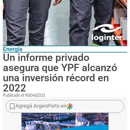
Energía
Un informe privado
asegura que YPF alcanzó
una inversión récord en
2022
Publicado el
10/04/2023
Aumentó
un
Agregá ArgenPorts en
52
por
ciento
en