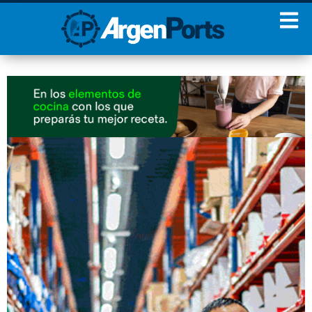
¡Sumate a nuestro
Newsletter!
Nombre
Apellidos
Email
Estoy de acuerdo con las
condiciones y políticas de
privacidad.