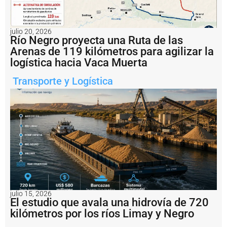
fi
r
m
ó
julio 20, 2026
e
Río Negro proyecta una Ruta de las
l
Arenas de 119 kilómetros para agilizar la
r
logística hacia Vaca Muerta
e
s
Transporte y Logística
t
a
b
l
e
c
i
m
i
e
n
t
o
julio 15, 2026
El estudio que avala una hidrovía de 720
p
r
kilómetros por los ríos Limay y Negro
o