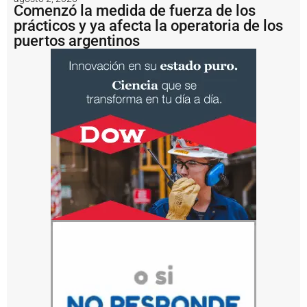
l
Comenzó la medida de fuerza de los
a
prácticos y ya afecta la operatoria de los
H
puertos argentinos
i
d
r
o
v
í
a
P
u
e
r
t
o
Q
u
e
q
u
é
n
p