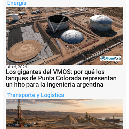
g
Energía
r
e
s
i
v
o
d
e
l
t
r
á
julio 6, 2026
n
Los gigantes del VMOS: por qué los
s
tanques de Punta Colorada representan
it
un hito para la ingeniería argentina
o
d
Transporte y Logística
e
b
u
q
u
e
s