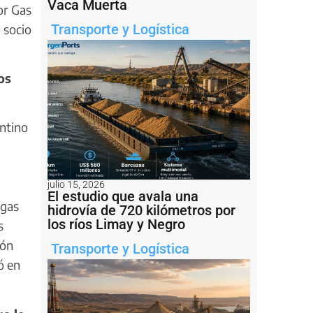
Vaca Muerta
or Gas
 socio
Transporte y Logística
os
entino
julio 15, 2026
El estudio que avala una
 gas
hidrovía de 720 kilómetros por
los ríos Limay y Negro
s
ión
Transporte y Logística
ó en