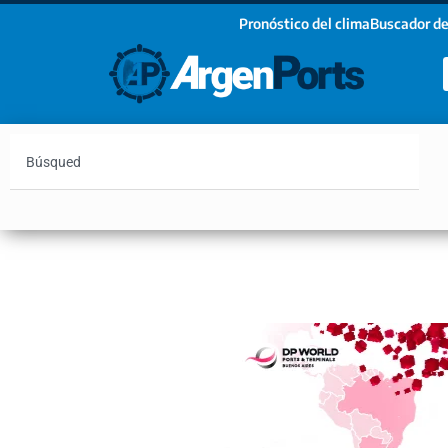
Pronóstico del clima
Buscador de
¡Sumate a nuestro Newsletter!
Nombre
Apellidos
Email
Argentina
Vaca Muerta
Hidrovía
Bahía Blanc
Estoy de acuerdo con las condiciones y políticas d
privacidad.