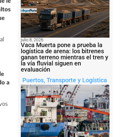
ue le
altos
ue
al
julio 8, 2026
Vaca Muerta pone a prueba la
logística de arena: los bitrenes
ganan terreno mientras el tren y
la vía fluvial siguen en
evaluación
de
Puertos
,
Transporte y Logística
do a
evos