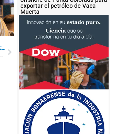
exportar el petróleo de Vaca
Muerta
...
me privado asegura que YPF alcanzó una inversión récord en 2022