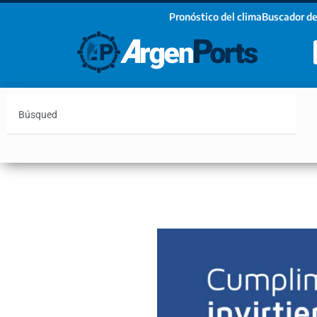
Pronóstico del clima
Buscador de
¡Sumate a nuestro Newsletter!
Nombre
Apellidos
Email
Argentina
Vaca Muerta
Hidrovía
Bahía Blanc
Estoy de acuerdo con las condiciones y políticas d
privacidad.