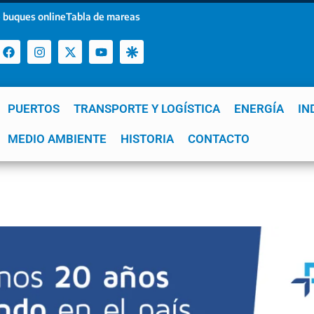
 buques online
Tabla de mareas
PUERTOS
TRANSPORTE Y LOGÍSTICA
ENERGÍA
IN
a
MEDIO AMBIENTE
YPF
GNL
Mar del Plata
HISTORIA
Patagonia
CONTACTO
Quequén
e