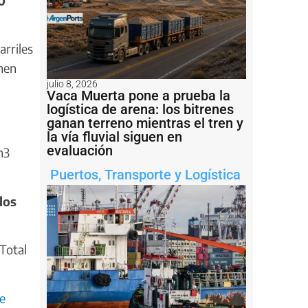
0
arriles
umen
julio 8, 2026
Vaca Muerta pone a prueba la
logística de arena: los bitrenes
ganan terreno mientras el tren y
la vía fluvial siguen en
evaluación
m3
Puertos
,
Transporte y Logística
los
Total
e