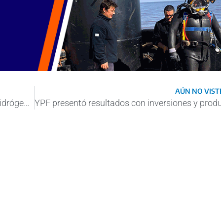
AÚN NO VISTE
Massa pidió que los proyectos de ley de Hidrógeno y GNL se presenten en noviembre