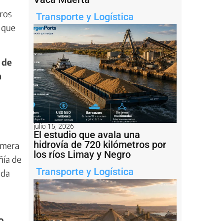
eros
Transporte y Logística
 que
 de
n
julio 15, 2026
El estudio que avala una
hidrovía de 720 kilómetros por
imera
los ríos Limay y Negro
ñía de
Transporte y Logística
ada