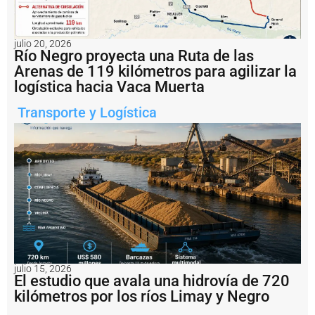
a
c
ti
v
julio 20, 2026
a
Río Negro proyecta una Ruta de las
c
Arenas de 119 kilómetros para agilizar la
i
logística hacia Vaca Muerta
ó
n
Transporte y Logística
d
e
l
a
h
i
s
t
ó
ri
c
a
T
julio 15, 2026
El estudio que avala una hidrovía de 720
e
r
kilómetros por los ríos Limay y Negro
m