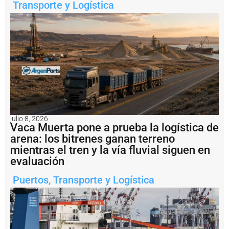
i
Transporte y Logística
n
a
l
I
d
e
l
P
u
e
r
t
julio 8, 2026
o
Vaca Muerta pone a prueba la logística de
V
arena: los bitrenes ganan terreno
il
mientras el tren y la vía fluvial siguen en
l
a
evaluación
C
o
Puertos
,
Transporte y Logística
n
s
ti
t
u