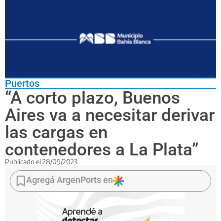
Puertos
“A corto plazo, Buenos
Aires va a necesitar derivar
las cargas en
contenedores a La Plata”
Publicado el
28/09/2023
José
María
Agregá ArgenPorts en
Lojo
dijo
que
el