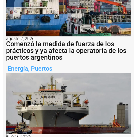
c
i
ó
n
t
r
a
agosto 2, 2026
s
Comenzó la medida de fuerza de los
c
prácticos y ya afecta la operatoria de los
a
puertos argentinos
s
i
Energía
,
Puertos
7
0
a
ñ
o
s
P
u
e
r
t
o
julio 16, 2026