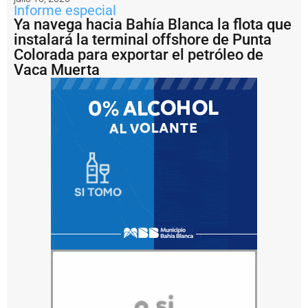
M
Informe especial
a
Ya navega hacia Bahía Blanca la flota que
r
instalará la terminal offshore de Punta
d
e
Colorada para exportar el petróleo de
l
Vaca Muerta
P
l
a
t
a
b
u
s
c
a
fi
n
a
n
c
i
a
m
i