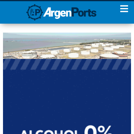
¡Sumate a nuestro
Newsletter!
Nombre
Apellidos
Email
Estoy de acuerdo con las
condiciones y políticas de
privacidad.