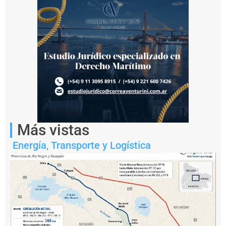
Notas
Más vistas
relacionadas
Energía
,
Transporte y Logística
¿
P
u
e
d
e
e
l
P