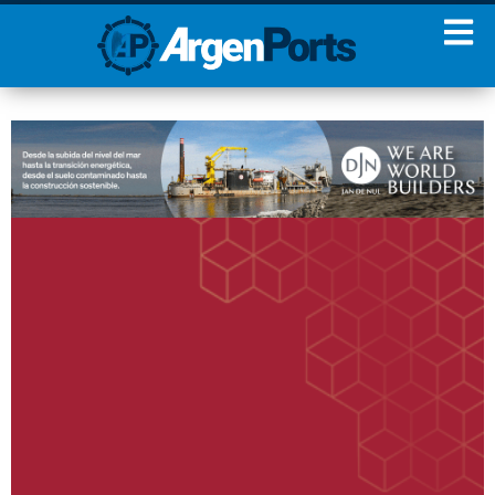
¡Sumate a nuestro
Newsletter!
Nombre
Apellidos
Email
Estoy de acuerdo con las
condiciones y políticas de
privacidad.