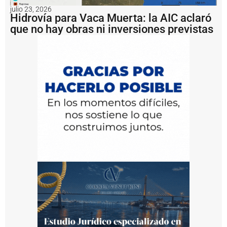
n
julio 23, 2026
a
Hidrovía para Vaca Muerta: la AIC aclaró
i
que no hay obras ni inversiones previstas
m
p
u
s
o
u
n
a
m
u
lt
a
d
e
U
S
D
1
.
2
m
il