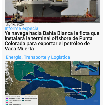
r
g
e
n
ti
n
julio 16, 2026
a
Informe especial
?
Ya navega hacia Bahía Blanca la flota que
instalará la terminal offshore de Punta
P
e
Colorada para exportar el petróleo de
s
Vaca Muerta
c
a
Energía
,
Transporte y Logística
il
e
g
a
l:
A
r
g
e
n
ti