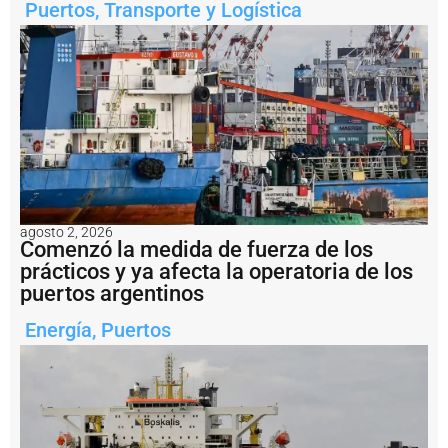
a
Puertos
,
Transporte y Logística
l
m
e
n
t
e
e
n
s
a
li
d
agosto 2, 2026
a
Comenzó la medida de fuerza de los
d
prácticos y ya afecta la operatoria de los
e
puertos argentinos
l
a
Energía
,
Puertos
m
i
n
e
rí
a
a