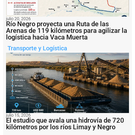
u
e
r
t
julio 20, 2026
o
Río Negro proyecta una Ruta de las
d
Arenas de 119 kilómetros para agilizar la
e
logística hacia Vaca Muerta
R
o
Transporte y Logística
s
a
ri
o
c
o
n
v
e
r
ti
r
s
julio 15, 2026
El estudio que avala una hidrovía de 720
e
r
kilómetros por los ríos Limay y Negro
e