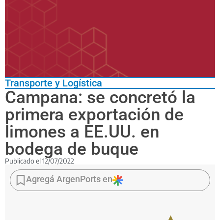
Transporte y Logística
Campana: se concretó la
primera exportación de
limones a EE.UU. en
bodega de buque
Publicado el
12/07/2022
Se
cargaron
Agregá ArgenPorts en
en
el
buque
reefer