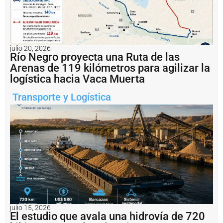
relacionadas
G
o
l
d
julio 20, 2026
Río Negro proyecta una Ruta de las
w
i
Arenas de 119 kilómetros para agilizar la
n
logística hacia Vaca Muerta
d
p
Transporte y Logística
r
o
v
e
e
r
á
a
e
r
o
g
julio 15, 2026
e
El estudio que avala una hidrovía de 720
n