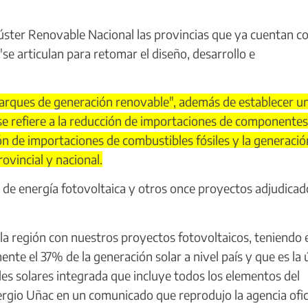
úster Renovable Nacional las provincias que ya cuentan c
se articulan para retomar el diseño, desarrollo e
arques de generación renovable", además de establecer u
 se refiere a la reducción de importaciones de componentes,
ión de importaciones de combustibles fósiles y la generació
ovincial y nacional.
e energía fotovoltaica y otros once proyectos adjudicad
 región con nuestros proyectos fotovoltaicos, teniendo 
e el 37% de la generación solar a nivel país y que es la 
les solares integrada que incluye todos los elementos del
rgio Uñac en un comunicado que reprodujo la agencia ofic