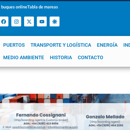
 buques online
Tabla de mareas
PUERTOS
TRANSPORTE Y LOGÍSTICA
ENERGÍA
IN
a
MEDIO AMBIENTE
YPF
GNL
Mar del Plata
HISTORIA
Patagonia
CONTACTO
Quequén
e