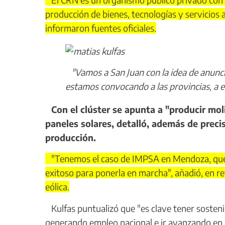
producción de bienes, tecnologías y servicios 
informaron fuentes oficiales.
"Vamos a San Juan con la idea de anunc
estamos convocando a las provincias, a e
Con el clúster se apunta a "producir mo
paneles solares, detalló, además de preci
producción.
"Tenemos el caso de IMPSA en Mendoza, que e
exitoso para ponerla en marcha", añadió, en r
eólica.
Kulfas puntualizó que "es clave tener sostenib
generando empleo nacional e ir avanzando en 