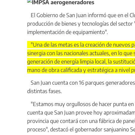
El Gobierno de San Juan informó que en el Cl
producción de bienes y tecnologías del sector "
implementación de equipamiento".
"Una de las metas es la creación de nuevos p
sinergia con las nacionales actuales, en lo que
generación de energía limpia local, la sustituc
mano de obra calificada y estratégica a nivel pr
San Juan cuenta con 16 parques generadores d
distintas fases.
"Estamos muy orgullosos de hacer punta en la
cuenta que San Juan provee hoy aproximadament
provincia que contará con una fábrica de pane
proceso", destacó el gobernador sanjuanino Se