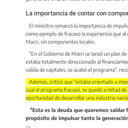
La importancia de contar con compo
El ministro remarcó la importancia de impuls
como ejemplo de fracaso la experiencia que al 
Macri, sin componentes locales.
"En el Gobierno de Macri se lanzó un plan de 
estaba totalmente direccionado al financiamien
salida de capitales, se acabó el programa", rec
Además, criticó que "estaba orientado a import
cual el programa fracasó, se quedó a mitad de
oportunidad de desarrollar una industria naci
"Esta es la deuda que queremos saldar ho
propósito de impulsar tanto la generació