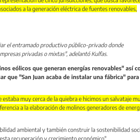
asociados a la generación eléctrica de fuentes renovables,
iar el entramado productivo público-privado donde
mpresas privadas o mixtas", adelantó Kulfas.
linos eólicos que generan energías renovables" así 
sar que "San Juan acaba de instalar una fábrica" para
staba muy cerca de la quiebra e hicimos un salvataje m
eferencia a la elaboración de molinos generadores de energ
ilidad ambiental y también construir la sostenibilidad soci
esta recuperación y crecimiento económico".