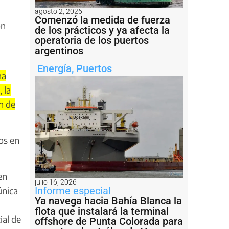
agosto 2, 2026
Comenzó la medida de fuerza
on
de los prácticos y ya afecta la
operatoria de los puertos
argentinos
Energía
,
Puertos
na
 la
n de
os en
en
julio 16, 2026
Informe especial
única
Ya navega hacia Bahía Blanca la
flota que instalará la terminal
ial de
offshore de Punta Colorada para