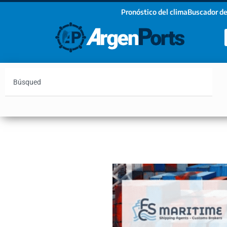
Pronóstico del clima
Buscador de
¡Sumate a nuestro Newsletter!
Nombre
Apellidos
Email
Argentina
Vaca Muerta
Hidrovía
Bahía Blanc
Estoy de acuerdo con las condiciones y políticas d
privacidad.