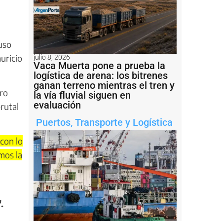
uso
uricio
julio 8, 2026
Vaca Muerta pone a prueba la
logística de arena: los bitrenes
ganan terreno mientras el tren y
ero
la vía fluvial siguen en
evaluación
rutal
Puertos
,
Transporte y Logística
con lo
mos la
.