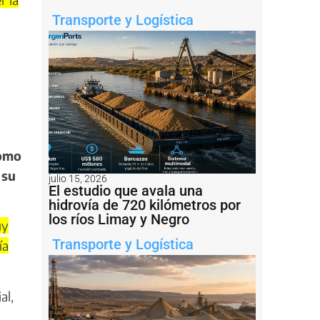
Transporte y Logística
como
 su
julio 15, 2026
El estudio que avala una
hidrovía de 720 kilómetros por
los ríos Limay y Negro
uy
Transporte y Logística
ía
al,