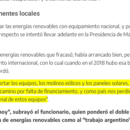
nentes locales
ar las energías renovables con equipamiento nacional, y p
respecto se intentó llevar adelante en la Presidencia de Ma
energías renovables que fracasó; había arrancado bien, p
to internacional, con lo cual cuando en el 2018 hubo esa b
ordó.
ar los equipos, los molinos eólicos y los paneles solares, 
 camino por falta de financiamiento, y como país nos perdi
onal de estos equipos"
.
y", subrayó el funcionario, quien ponderó el doble
n de energías renovables como al "trabajo argentino"