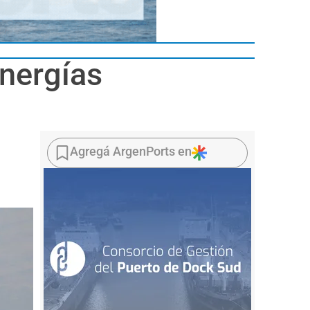
energías
Agregá ArgenPorts en