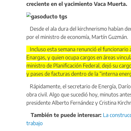
creciente en el yacimiento Vaca Muerta.
Desde el ala dura del kirchnerismo habían d
por el ministro de economía, Martín Guzmán.
Incluso esta semana renunció el funcionario a
Enargas, y quien ocupa cargos en áreas vincula
ministro de Planificación Federal, dejó su ca
y pases de facturas dentro de la “interna ener
Rápidamente, el secretario de Energía, Darío M
obra civil. Algo que sucedió hoy, minutos ante
presidente Alberto Fernández y Cristina Kirch
También te puede interesar:
La construc
trabajo