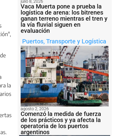
julio 8, 2026
Vaca Muerta pone a prueba la
logística de arena: los bitrenes
ganan terreno mientras el tren y
la vía fluvial siguen en
s
evaluación
ión",
Puertos
,
Transporte y Logística
 de
a
ra la
arios
agosto 2, 2026
Comenzó la medida de fuerza
ertas
de los prácticos y ya afecta la
operatoria de los puertos
as.
argentinos