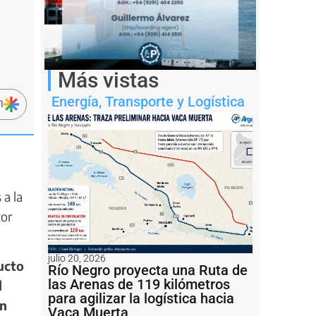
Más vistas
Energía
,
Transporte y Logística
n
 a la
tor
julio 20, 2026
ucto
Río Negro proyecta una Ruta de
las Arenas de 119 kilómetros
l
para agilizar la logística hacia
ón
Vaca Muerta