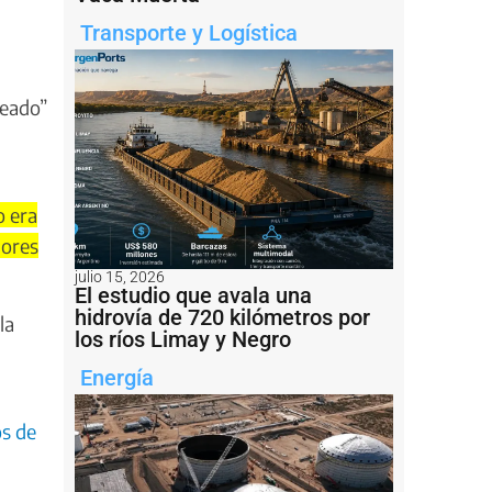
Transporte y Logística
neado”
o era
mores
julio 15, 2026
El estudio que avala una
hidrovía de 720 kilómetros por
la
los ríos Limay y Negro
Energía
os de