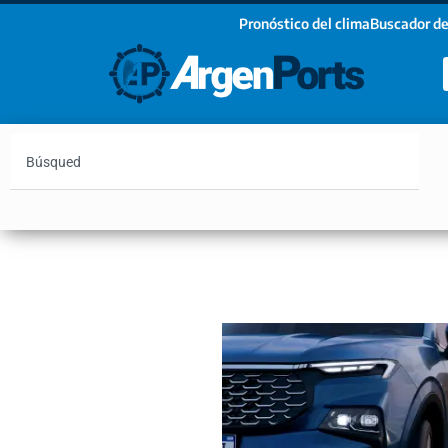
Pronóstico del clima
Buscador de
¡Sumate a nuestro Newsletter!
Nombre
Apellidos
Email
Argentina
Vaca Muerta
Hidrovía
Bahía Blanc
Estoy de acuerdo con las condiciones y políticas d
privacidad.