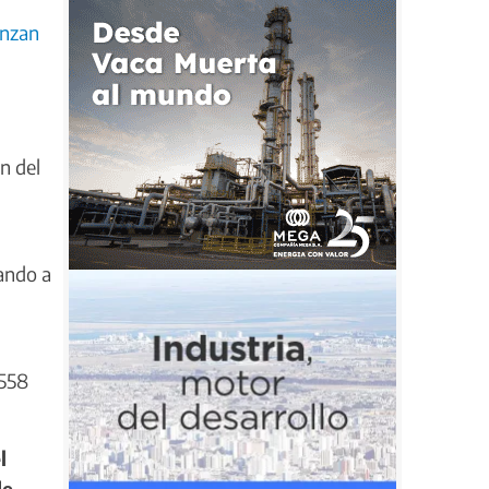
anzan
n del
nando a
 558
l
de