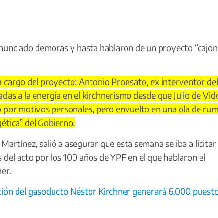
enunciado demoras y hasta hablaron de un proyecto “cajo
 cargo del proyecto: Antonio Pronsato, ex interventor del
das a la energía en el kirchnerismo desde que Julio de Vid
rgo por motivos personales, pero envuelto en una ola de ru
gética” del Gobierno.
artínez, salió a asegurar que esta semana se iba a licitar 
s del acto por los 100 años de YPF en el que hablaron el
ner.
ción del gasoducto Néstor Kirchner generará 6.000 puest