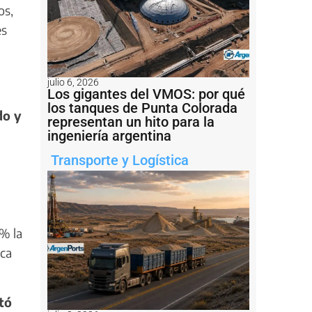
os,
es
julio 6, 2026
Los gigantes del VMOS: por qué
los tanques de Punta Colorada
do y
representan un hito para la
ingeniería argentina
Transporte y Logística
 % la
aca
tó