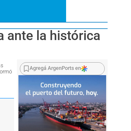
 ante la histórica
ás
Agregá ArgenPorts en
nformó