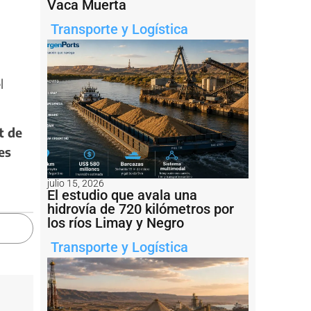
Vaca Muerta
Transporte y Logística
l
t de
es
julio 15, 2026
El estudio que avala una
hidrovía de 720 kilómetros por
los ríos Limay y Negro
Transporte y Logística