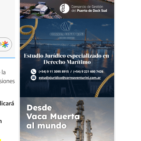
n
 la
isiones
licará
n