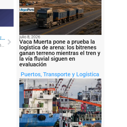
julio 8, 2026
...
Vaca Muerta pone a prueba la
Duro impacto de la bajante del Paraná en el cabotaje fluvial de granos
logística de arena: los bitrenes
ganan terreno mientras el tren y
la vía fluvial siguen en
evaluación
Puertos
,
Transporte y Logística