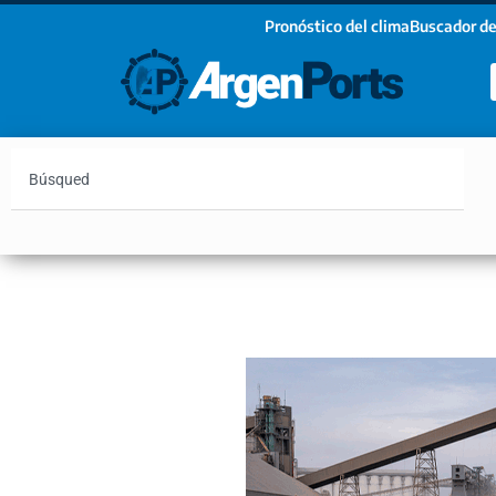
Pronóstico del clima
Buscador de
¡Sumate a nuestro Newsletter!
Nombre
Apellidos
Email
Argentina
Vaca Muerta
Hidrovía
Bahía Blanc
Estoy de acuerdo con las condiciones y políticas d
privacidad.