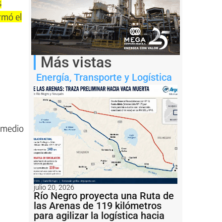
s
rmó el
Más vistas
Energía
,
Transporte y Logística
rmedio
julio 20, 2026
Río Negro proyecta una Ruta de
las Arenas de 119 kilómetros
para agilizar la logística hacia