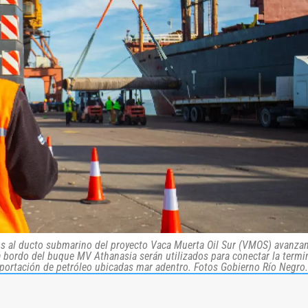
os al ducto submarino del proyecto Vaca Muerta Oil Sur (VMOS) avanzan
 bordo del buque MV Athanasia serán utilizados para conectar la termi
ortación de petróleo ubicadas mar adentro. Fotos Gobierno Río Negro.