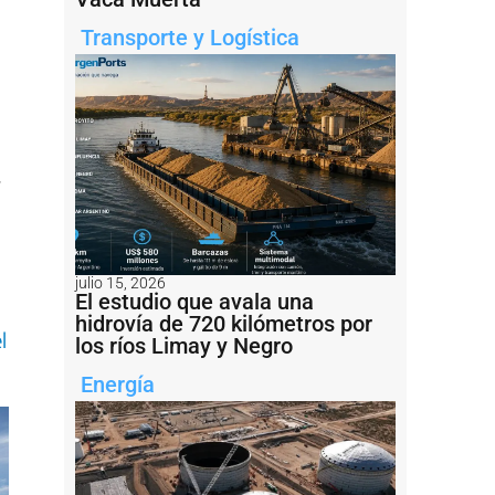
Transporte y Logística
r
julio 15, 2026
El estudio que avala una
hidrovía de 720 kilómetros por
l
los ríos Limay y Negro
Energía