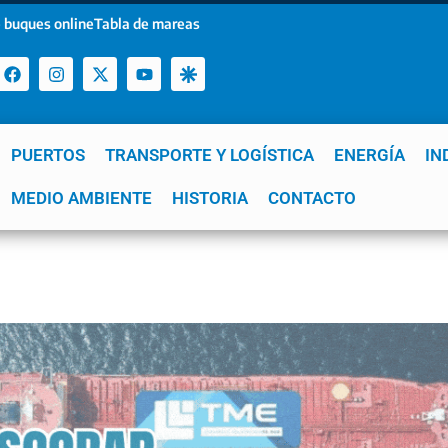
 buques online
Tabla de mareas
PUERTOS
TRANSPORTE Y LOGÍSTICA
ENERGÍA
IN
a
MEDIO AMBIENTE
YPF
GNL
Mar del Plata
HISTORIA
Patagonia
CONTACTO
Quequén
e