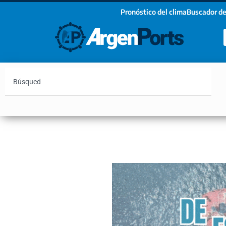
Pronóstico del clima
Buscador de
¡Sumate a nuestro Newsletter!
Nombre
Apellidos
Email
Argentina
Vaca Muerta
Hidrovía
Bahía Blanc
Estoy de acuerdo con las condiciones y políticas d
privacidad.