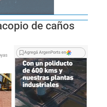
 acopio de caños
Agregá ArgenPorts en
oyas