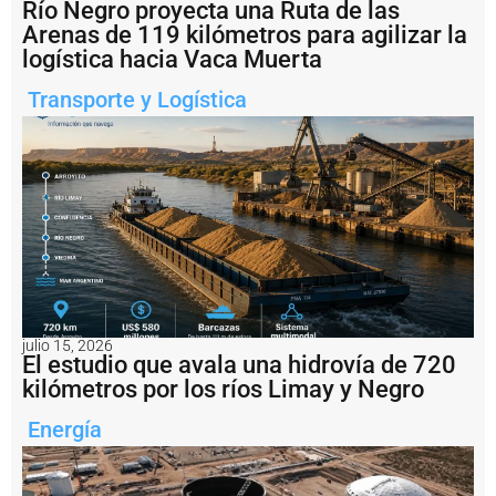
r
Río Negro proyecta una Ruta de las
e
Arenas de 119 kilómetros para agilizar la
s
logística hacia Vaca Muerta
t
a
Transporte y Logística
b
l
e
c
i
m
i
e
n
t
o
p
r
julio 15, 2026
El estudio que avala una hidrovía de 720
o
g
kilómetros por los ríos Limay y Negro
r
e
Energía
s
i
v