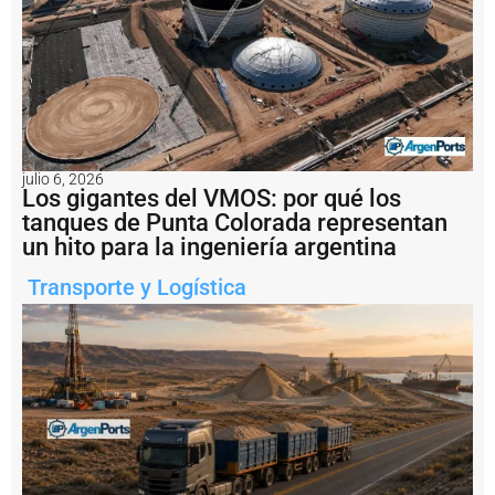
o
d
e
l
t
r
á
n
s
julio 6, 2026
it
Los gigantes del VMOS: por qué los
o
tanques de Punta Colorada representan
d
un hito para la ingeniería argentina
e
b
Transporte y Logística
u
q
u
e
s
y
s
u
p
e
r