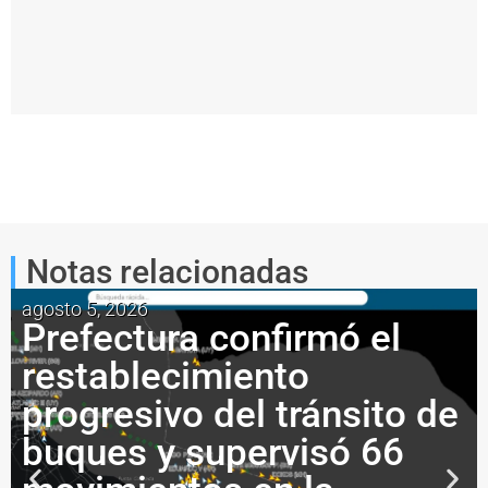
N NO VISTE...
NO TE PIERDAS...
lémica: el Reino Unido planea extraer 500 millones de barr
Apareció un iceberg frente a Tierra del Fuego y Pref
Notas relacionadas
agosto 5, 2026
Prefectura confirmó el
restablecimiento
progresivo del tránsito de
buques y supervisó 66