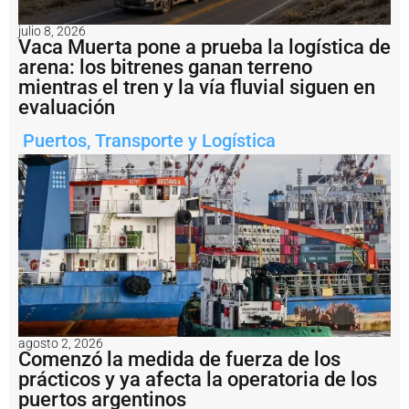
v
i
julio 8, 2026
s
Vaca Muerta pone a prueba la logística de
ó
arena: los bitrenes ganan terreno
6
mientras el tren y la vía fluvial siguen en
6
evaluación
m
o
Puertos
,
Transporte y Logística
v
i
m
i
e
n
t
o
s
e
n
l
a
agosto 2, 2026
H
Comenzó la medida de fuerza de los
i
prácticos y ya afecta la operatoria de los
d
puertos argentinos
r