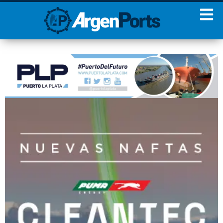
¡Sumate a nuestro
Newsletter!
Nombre
Apellidos
Email
Estoy de acuerdo con las
condiciones y políticas de
privacidad.