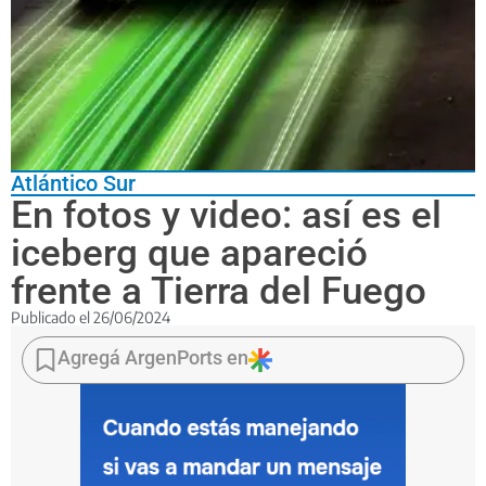
Atlántico Sur
En fotos y video: así es el
iceberg que apareció
frente a Tierra del Fuego
Publicado el
26/06/2024
Fue
divisado
Agregá ArgenPorts en
durante
una
navegación
y
se
dio