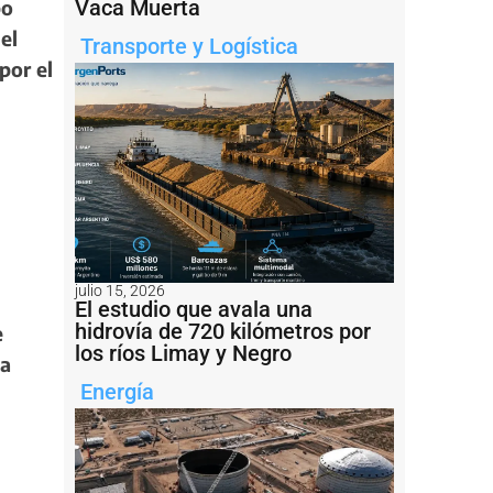
Vaca Muerta
po
el
Transporte y Logística
por el
julio 15, 2026
El estudio que avala una
hidrovía de 720 kilómetros por
e
los ríos Limay y Negro
 a
Energía