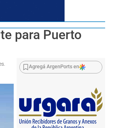
te para Puerto
es.
Agregá ArgenPorts en