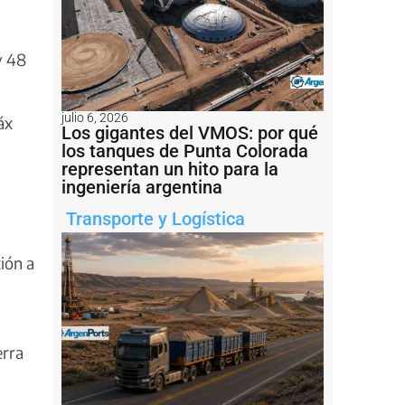
y 48
julio 6, 2026
áx
Los gigantes del VMOS: por qué
los tanques de Punta Colorada
representan un hito para la
ingeniería argentina
Transporte y Logística
ión a
erra