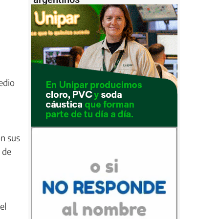
edio
on sus
 de
el