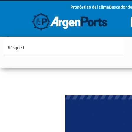
Pronóstico del clima
Buscador de
¡Sumate a nuestro Newsletter!
Nombre
Apellidos
Email
Argentina
Vaca Muerta
Hidrovía
Bahía Blanc
Estoy de acuerdo con las condiciones y políticas d
privacidad.