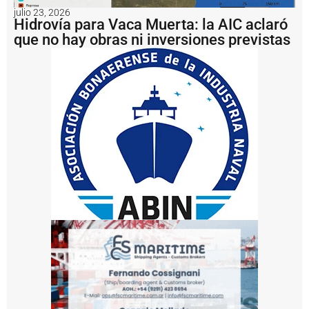
p
julio 23, 2026
u
Hidrovía para Vaca Muerta: la AIC aclaró
s
que no hay obras ni inversiones previstas
o
u
n
a
m
u
lt
a
d
e
U
S
D
1
.
2
m
il
l
o
n
e