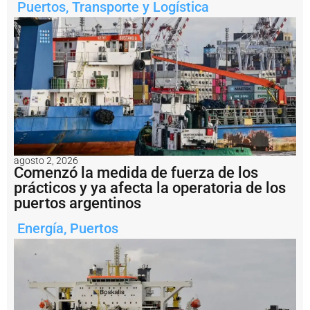
n
Puertos
,
Transporte y Logística
t
e
e
n
s
a
li
d
a
d
e
l
agosto 2, 2026
a
Comenzó la medida de fuerza de los
m
prácticos y ya afecta la operatoria de los
i
puertos argentinos
n
e
Energía
,
Puertos
rí
a
a
r
g
e
n