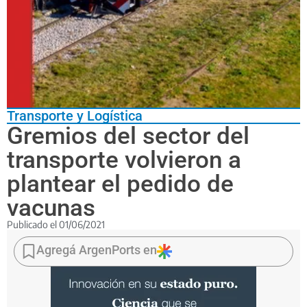
Transporte y Logística
Gremios del sector del
transporte volvieron a
plantear el pedido de
vacunas
Publicado el
01/06/2021
La
conducción
Agregá ArgenPorts en
de
la
CATT
recibió