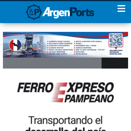
¡Sumate a nuestro
Newsletter!
Nombre
Apellidos
Email
Estoy de acuerdo con las
condiciones y políticas de
privacidad.