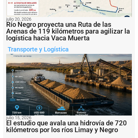
o
d
e
R
julio 20, 2026
o
Río Negro proyecta una Ruta de las
s
Arenas de 119 kilómetros para agilizar la
a
logística hacia Vaca Muerta
ri
o
Transporte y Logística
c
o
n
v
e
r
ti
r
s
e
r
e
a
julio 15, 2026
El estudio que avala una hidrovía de 720
l
m
kilómetros por los ríos Limay y Negro
e