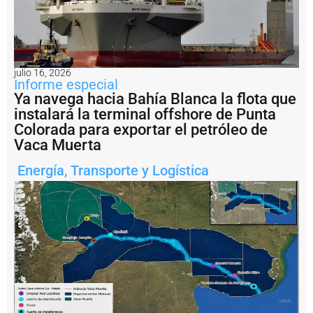
ti
n
a
?
P
julio 16, 2026
e
Informe especial
s
Ya navega hacia Bahía Blanca la flota que
c
instalará la terminal offshore de Punta
a
il
Colorada para exportar el petróleo de
e
Vaca Muerta
g
a
Energía
,
Transporte y Logística
l:
A
r
g
e
n
ti
n
a
i
m