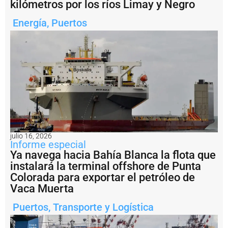
o
kilómetros por los ríos Limay y Negro
n
c
Energía
,
Puertos
e
p
c
i
ó
n
d
e
l
U
r
u
julio 16, 2026
g
Informe especial
u
Ya navega hacia Bahía Blanca la flota que
a
instalará la terminal offshore de Punta
y
Colorada para exportar el petróleo de
a
c
Vaca Muerta
e
l
Puertos
,
Transporte y Logística
e
r