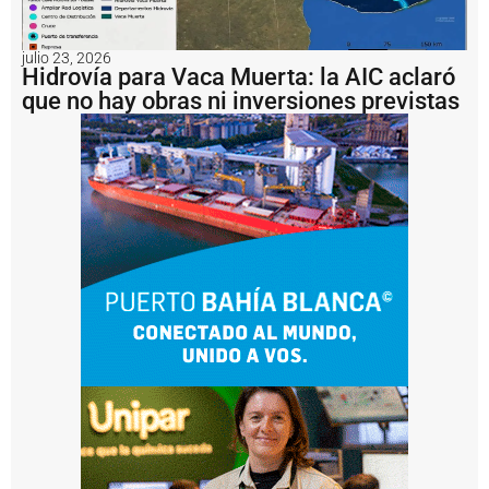
u
e
v
julio 23, 2026
o
Hidrovía para Vaca Muerta: la AIC aclaró
s
que no hay obras ni inversiones previstas
b
u
q
u
e
s
y
ll
e
g
a
r
á
a
1
2
o
p
e
r