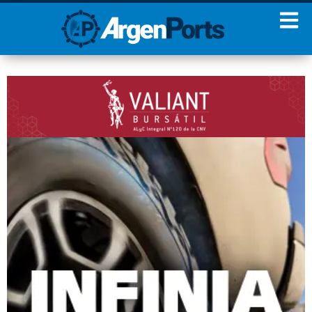
¡Sumate a nuestro
Newsletter!
Nombre
Apellidos
Email
Estoy de acuerdo con las
condiciones y políticas de
privacidad.