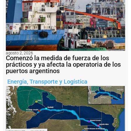
a
s
u
ri
t
m
o
e
x
p
agosto 2, 2026
o
Comenzó la medida de fuerza de los
r
prácticos y ya afecta la operatoria de los
t
puertos argentinos
a
d
Energía
,
Transporte y Logística
o
r:
s
u
m
a
d
o
s
n