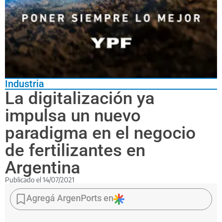
Industria
La digitalización ya
impulsa un nuevo
paradigma en el negocio
de fertilizantes en
Argentina
Publicado el
14/07/2021
Profertil,
la
Agregá ArgenPorts en
principal
empresa