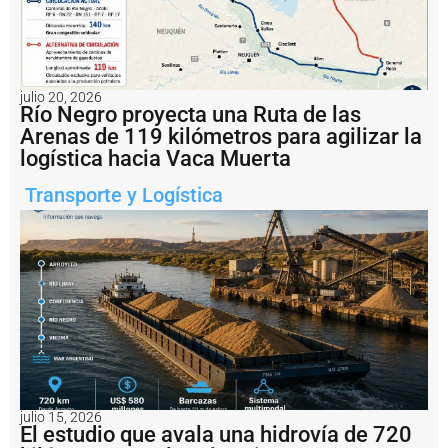
julio 20, 2026
Río Negro proyecta una Ruta de las
Arenas de 119 kilómetros para agilizar la
logística hacia Vaca Muerta
Transporte y Logística
Notas
relacionadas
P
u
e
r
t
o
julio 15, 2026
El estudio que avala una hidrovía de 720
C