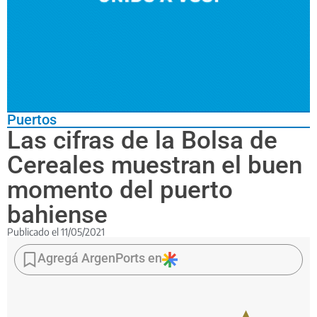
Puertos
Las cifras de la Bolsa de
Cereales muestran el buen
momento del puerto
bahiense
Publicado el
11/05/2021
Se
descargaron
Agregá ArgenPorts en
322.320
toneladas
de
granos