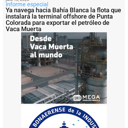
a
Informe especial
n
Ya navega hacia Bahía Blanca la flota que
g
instalará la terminal offshore de Punta
2
Colorada para exportar el petróleo de
E
Vaca Muerta
n
i
m
á
g
e
n
e
s
:
fi
n
a
li
z
ó
e
n
B