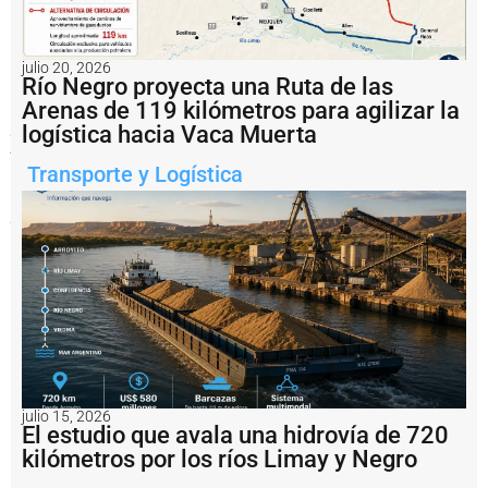
una
operatoria
sostenida,
con
julio 20, 2026
mayor
Río Negro proyecta una Ruta de las
diversificación
Arenas de 119 kilómetros para agilizar la
de
productos
logística hacia Vaca Muerta
y
destinos,
Transporte y Logística
consolidando
su
perfil
exportador.
Notas
relacionadas
P
e
s
c
a
julio 15, 2026
El estudio que avala una hidrovía de 720
il
e
kilómetros por los ríos Limay y Negro
g