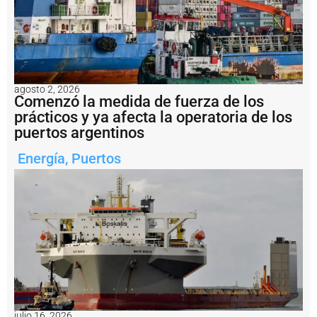
U
S
D
1
.
2
m
agosto 2, 2026
il
Comenzó la medida de fuerza de los
l
prácticos y ya afecta la operatoria de los
o
puertos argentinos
n
e
Energía
,
Puertos
s
a
l
b
u
q
u
e
H
a
i
X
i
julio 16, 2026