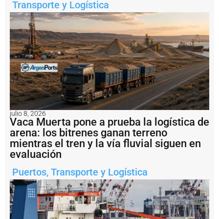
a
Transporte y Logística
l:
A
r
g
e
n
ti
n
a
i
m
p
julio 8, 2026
u
Vaca Muerta pone a prueba la logística de
s
arena: los bitrenes ganan terreno
o
mientras el tren y la vía fluvial siguen en
u
n
evaluación
a
m
Puertos
,
Transporte y Logística
u
lt
a
d
e