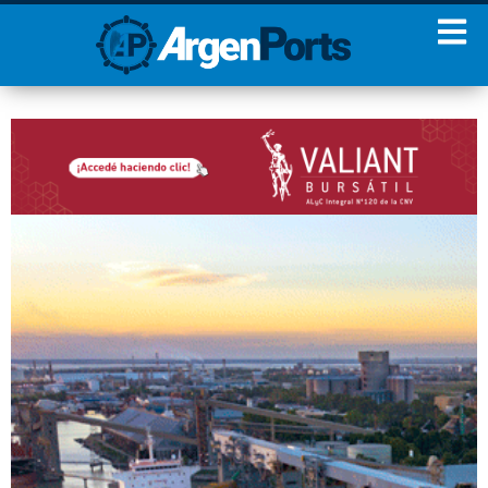
¡Sumate a nuestro
Newsletter!
Nombre
Apellidos
Email
Estoy de acuerdo con las
condiciones y políticas de
privacidad.