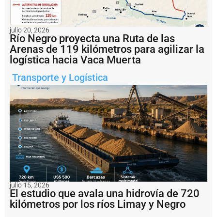
r
g
e
n
julio 20, 2026
ti
Río Negro proyecta una Ruta de las
n
Arenas de 119 kilómetros para agilizar la
a
logística hacia Vaca Muerta
i
m
Transporte y Logística
p
u
s
o
u
n
a
m
u
lt
a
d
e
julio 15, 2026
El estudio que avala una hidrovía de 720
U
S
kilómetros por los ríos Limay y Negro
D