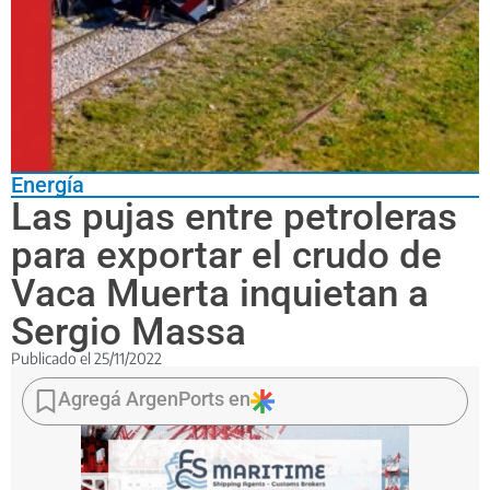
Energía
Las pujas entre petroleras
para exportar el crudo de
Vaca Muerta inquietan a
Sergio Massa
Publicado el
25/11/2022
Mientras
la
Agregá ArgenPorts en
construcción
del
Gasoducto
Néstror