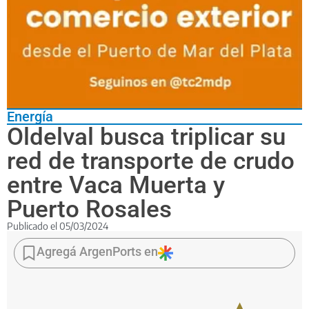
Energía
Oldelval busca triplicar su
red de transporte de crudo
entre Vaca Muerta y
Puerto Rosales
Publicado el
05/03/2024
La
empresa
Agregá ArgenPorts en
contempla
nuevas
inversiones
que