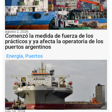
e
Q
u
e
q
u
é
n
agosto 2, 2026
Comenzó la medida de fuerza de los
r
e
prácticos y ya afecta la operatoria de los
a
puertos argentinos
li
z
Energía
,
Puertos
a
t
a
r
e
a
s
d
e
m
e
j
julio 16, 2026