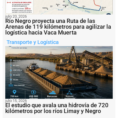
Plata
y
los
municipios
julio 20, 2026
de
Río Negro proyecta una Ruta de las
la
Arenas de 119 kilómetros para agilizar la
región
capital
logística hacia Vaca Muerta
vuelve
a
Transporte y Logística
ocupar
un
lugar
central
en
la
agenda
institucional.
Notas
relacionadas
E
julio 15, 2026
l
El estudio que avala una hidrovía de 720
C
kilómetros por los ríos Limay y Negro
o
n