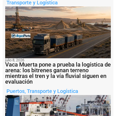
Transporte y Logística
s
o
r
c
i
o
d
e
G
e
s
ti
ó
julio 8, 2026
Vaca Muerta pone a prueba la logística de
n
d
arena: los bitrenes ganan terreno
e
mientras el tren y la vía fluvial siguen en
l
evaluación
P
u
Puertos
,
Transporte y Logística
e
r
t
o
d