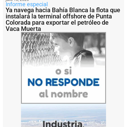
o
Informe especial
r
Ya navega hacia Bahía Blanca la flota que
a
instalará la terminal offshore de Punta
m
i
Colorada para exportar el petróleo de
e
Vaca Muerta
n
t
o
e
n
l
a
c
o
n
ti
n
u
i
d
a
d
d
e