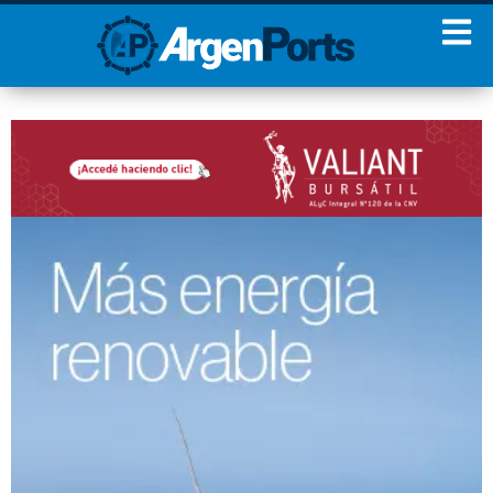
¡Sumate a nuestro
Newsletter!
Nombre
Apellidos
Email
Estoy de acuerdo con las
condiciones y políticas de
privacidad.