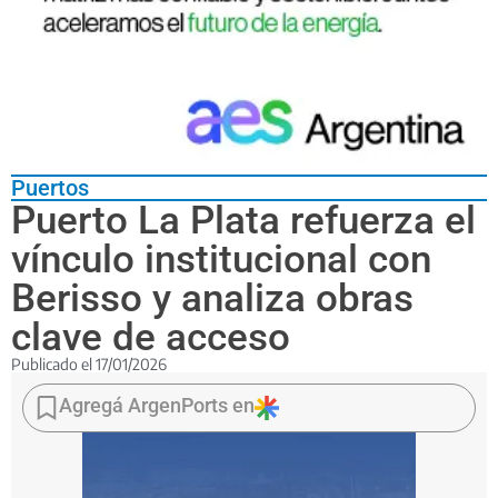
Puertos
Puerto La Plata refuerza el
vínculo institucional con
Berisso y analiza obras
clave de acceso
Publicado el
17/01/2026
La
presidenta
Agregá ArgenPorts en
del
Consorcio
de
Gestión,