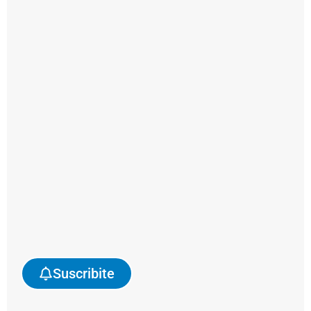
complementar
la
acción
del
rompehielos
ARA
“Almirante
Irízar”
en
la
campaña
antártica.
Asimismo,
Suscribite
a
partir