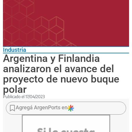
Industria
Argentina y Finlandia
analizaron el avance del
proyecto de nuevo buque
polar
Publicado el
17/04/2023
Autoridades
de
Agregá ArgenPorts en
ambos
países
dialogaron
sobre