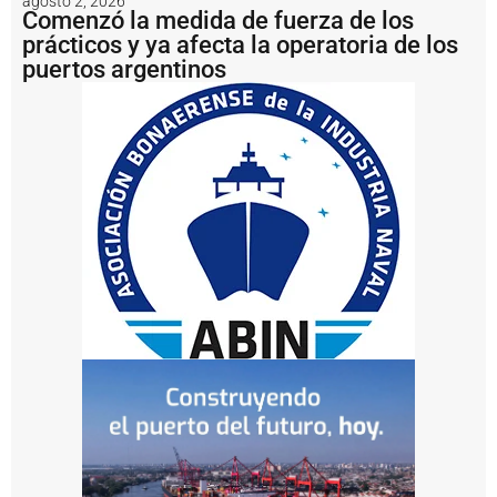
agosto 2, 2026
i
Comenzó la medida de fuerza de los
d
prácticos y ya afecta la operatoria de los
r
puertos argentinos
o
v
í
a
P
u
e
r
t
o
Q
u
e
q
u
é
n
p
r
e
s