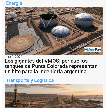
s
Energía
i
v
o
d
e
l
t
r
á
n
s
it
julio 6, 2026
o
Los gigantes del VMOS: por qué los
d
tanques de Punta Colorada representan
e
un hito para la ingeniería argentina
b
u
q
Transporte y Logística
u
e
s
y
s
u