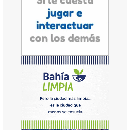
el
proyecto que
llevan
adelante
la
empresa
Aker
Arctic
Technology
y
el
astillero
Tandanor.