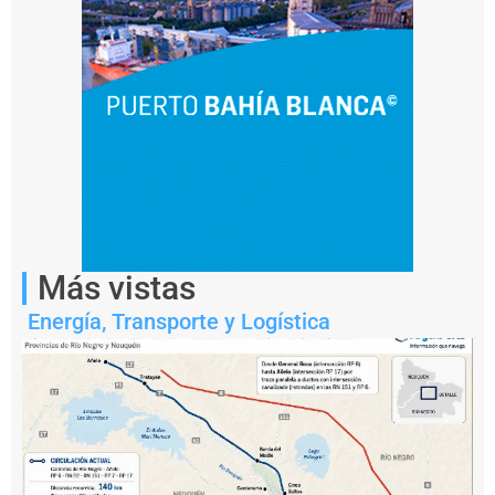
Notas
relacionadas
P
r
e
f
e
Más vistas
c
t
Energía
,
Transporte y Logística
u
r
a
c
o
n
fi
r
m