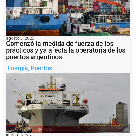
ri
m
e
r
a
s
i
agosto 2, 2026
m
Comenzó la medida de fuerza de los
á
prácticos y ya afecta la operatoria de los
g
e
puertos argentinos
n
e
Energía
,
Puertos
s
d
e
l
o
p
e
r
a
ti
v
o
julio 16, 2026