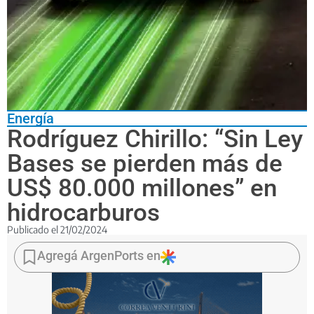
Energía
Rodríguez Chirillo: “Sin Ley
Bases se pierden más de
US$ 80.000 millones” en
hidrocarburos
Publicado el
21/02/2024
El
secretario
Agregá ArgenPorts en
de
Energía
de
la