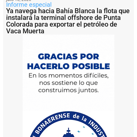
q
Informe especial
u
Ya navega hacia Bahía Blanca la flota que
e
instalará la terminal offshore de Punta
p
u
Colorada para exportar el petróleo de
s
Vaca Muerta
o
a
fl
o
t
e
a
l
b
u
q
u
e
q
u
e
i
n
s