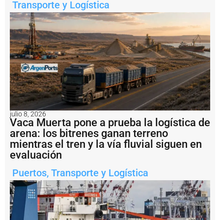
Transporte y Logística
T
e
a
t
r
o
C
o
l
ó
n
B
julio 8, 2026
a
Vaca Muerta pone a prueba la logística de
h
arena: los bitrenes ganan terreno
í
a
mientras el tren y la vía fluvial siguen en
B
evaluación
l
a
Puertos
,
Transporte y Logística
n
c
a
:
p