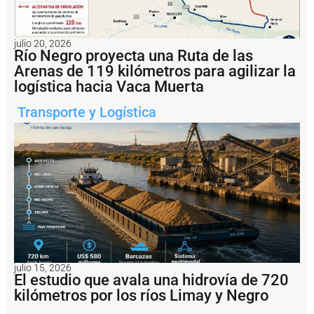
u
s
3
0
julio 20, 2026
Río Negro proyecta una Ruta de las
a
ñ
Arenas de 119 kilómetros para agilizar la
o
logística hacia Vaca Muerta
s
c
Transporte y Logística
o
n
2
5
0
b
e
c
a
ri
o
s
julio 15, 2026
e
El estudio que avala una hidrovía de 720
n
kilómetros por los ríos Limay y Negro
e
l