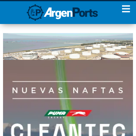
¡Sumate a nuestro
Newsletter!
Nombre
Apellidos
Email
Estoy de acuerdo con las
condiciones y políticas de
privacidad.