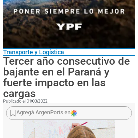
Transporte y Logística
Tercer año consecutivo de
bajante en el Paraná y
fuerte impacto en las
cargas
Publicado el
01/03/2022
El
escaso
Agregá ArgenPorts en
calado
en
los
puertos