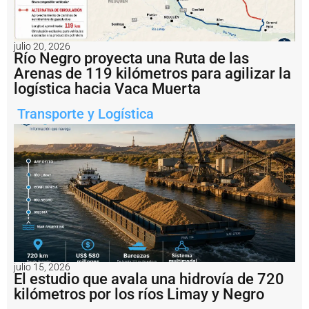
c
o
n
v
julio 20, 2026
e
Río Negro proyecta una Ruta de las
r
Arenas de 119 kilómetros para agilizar la
ti
logística hacia Vaca Muerta
r
s
Transporte y Logística
e
r
e
a
l
m
e
n
t
e
e
n
s
julio 15, 2026
a
El estudio que avala una hidrovía de 720
li
kilómetros por los ríos Limay y Negro
d