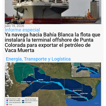
a
il
e
g
a
l:
A
julio 16, 2026
Informe especial
r
Ya navega hacia Bahía Blanca la flota que
g
e
instalará la terminal offshore de Punta
n
Colorada para exportar el petróleo de
ti
Vaca Muerta
n
a
Energía
,
Transporte y Logística
i
m
p
u
s
o
u
n
a
m
u