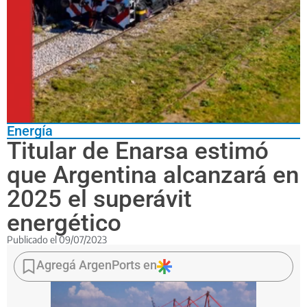
Energía
Titular de Enarsa estimó
que Argentina alcanzará en
2025 el superávit
energético
Publicado el
09/07/2023
Agustín
Gerez
Agregá ArgenPorts en
participó
hoy
en