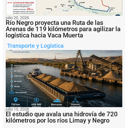
g
e
n
ti
julio 20, 2026
n
Río Negro proyecta una Ruta de las
a
Arenas de 119 kilómetros para agilizar la
i
logística hacia Vaca Muerta
m
p
Transporte y Logística
u
s
o
u
n
a
m
u
lt
a
d
e
U
julio 15, 2026
El estudio que avala una hidrovía de 720
S
D
kilómetros por los ríos Limay y Negro
1