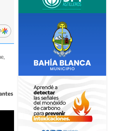
n
ue,
lantes