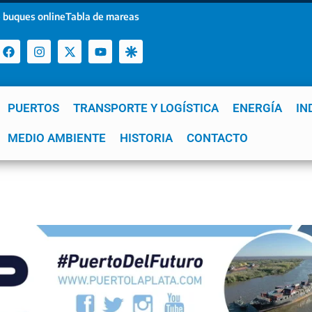
 buques online
Tabla de mareas
PUERTOS
TRANSPORTE Y LOGÍSTICA
ENERGÍA
IN
a
MEDIO AMBIENTE
YPF
GNL
Mar del Plata
HISTORIA
Patagonia
CONTACTO
Quequén
e