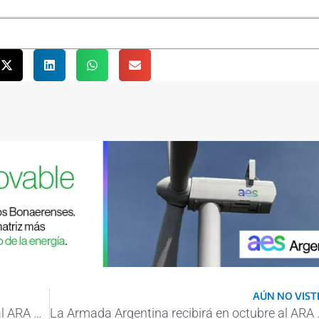
AÚN NO VISTE
La Armada Argentina recibirá en octubre al ARA Storni, su tercer patrullero oceánico
La Armada Argentina reci