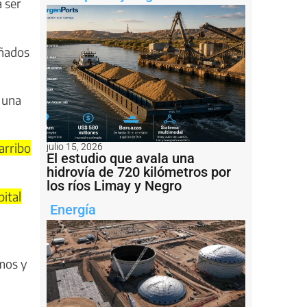
 ser
añados
 una
arribo
julio 15, 2026
El estudio que avala una
hidrovía de 720 kilómetros por
los ríos Limay y Negro
pital
Energía
imos y