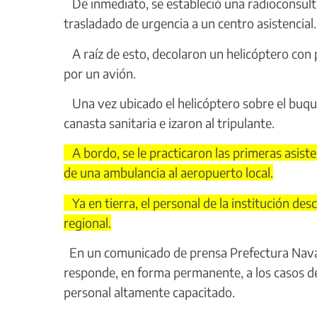
De inmediato, se estableció una radioconsulta
trasladado de urgencia a un centro asistencial.
A raíz de esto, decolaron un helicóptero con 
por un avión.
Una vez ubicado el helicóptero sobre el buque
canasta sanitaria e izaron al tripulante.
A bordo, se le practicaron las primeras asiste
de una ambulancia al aeropuerto local.
Ya en tierra, el personal de la institución des
regional.
En un comunicado de prensa Prefectura Naval
responde, en forma permanente, a los casos d
personal altamente capacitado.