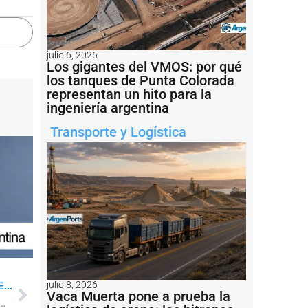
julio 6, 2026
Los gigantes del VMOS: por qué
los tanques de Punta Colorada
representan un hito para la
ingeniería argentina
Transporte y Logística
julio 8, 2026
...
Vaca Muerta pone a prueba la
birá en octubre al ARA Storni, su tercer patrullero oceánico