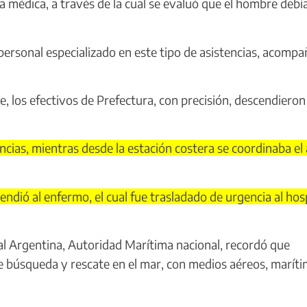
 médica, a través de la cual se evaluó que el hombre debía
personal especializado en este tipo de asistencias, acomp
, los efectivos de Prefectura, con precisión, descendieron
ncias, mientras desde la estación costera se coordinaba el 
cendió al enfermo, el cual fue trasladado de urgencia al hos
 Argentina, Autoridad Marítima nacional, recordó que
e búsqueda y rescate en el mar, con medios aéreos, marít