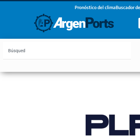
Pronóstico del clima
Buscador de
¡Sumate a nuestro Newsletter!
Nombre
Apellidos
Email
Argentina
Vaca Muerta
Hidrovía
Bahía Blanc
Estoy de acuerdo con las condiciones y políticas d
privacidad.