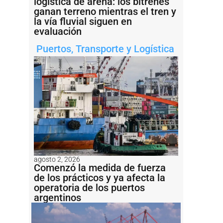
logística de arena: los bitrenes
ganan terreno mientras el tren y
la vía fluvial siguen en
evaluación
Puertos
,
Transporte y Logística
agosto 2, 2026
Comenzó la medida de fuerza
de los prácticos y ya afecta la
operatoria de los puertos
argentinos