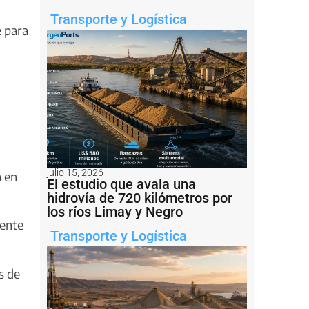
Transporte y Logística
e para
julio 15, 2026
n en
El estudio que avala una
hidrovía de 720 kilómetros por
los ríos Limay y Negro
mente
Transporte y Logística
s de