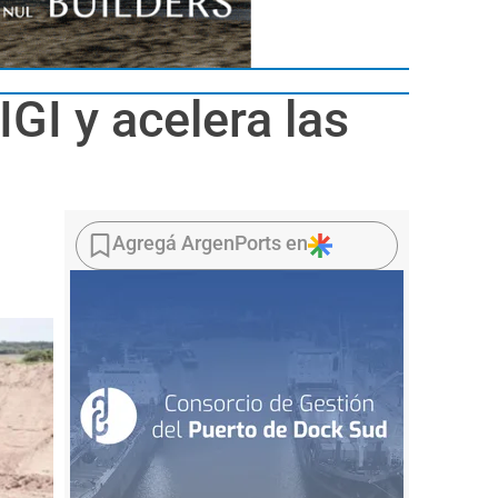
GI y acelera las
Agregá ArgenPorts en