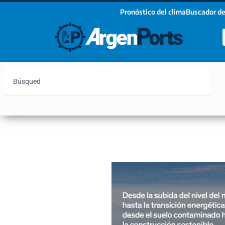
Pronóstico del clima
Buscador de
¡Sumate a nuestro Newsletter!
Nombre
Apellidos
Email
Argentina
Vaca Muerta
Hidrovía
Bahía Blanc
Estoy de acuerdo con las condiciones y políticas d
privacidad.