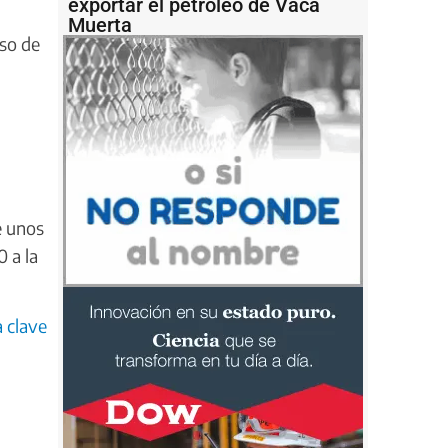
exportar el petróleo de Vaca
Muerta
rso de
e unos
 a la
 clave