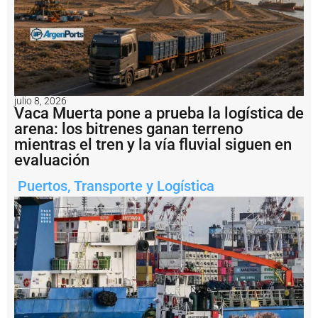
s
t
r
u
ir
á
l
o
julio 8, 2026
s
Vaca Muerta pone a prueba la logística de
t
arena: los bitrenes ganan terreno
a
mientras el tren y la vía fluvial siguen en
n
q
evaluación
u
e
Puertos
,
Transporte y Logística
s
d
e
a
l
m
a
c
e
n