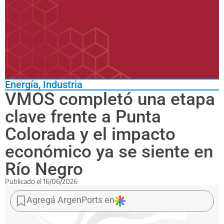
Energía
,
Industria
VMOS completó una etapa
clave frente a Punta
Colorada y el impacto
económico ya se siente en
Río Negro
Publicado el
16/06/2026
El
proyecto
Agregá ArgenPorts en
que
permitirá