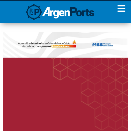
¡Sumate a nuestro
Newsletter!
Nombre
Apellidos
Email
Estoy de acuerdo con las
condiciones y políticas de
privacidad.