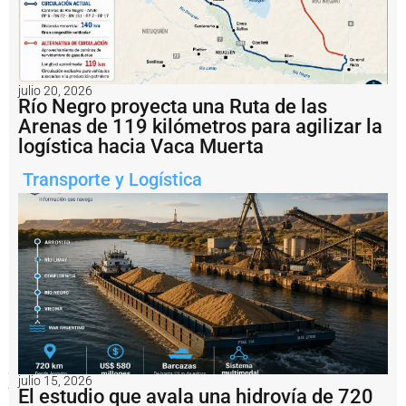
julio 20, 2026
Río Negro proyecta una Ruta de las
Arenas de 119 kilómetros para agilizar la
logística hacia Vaca Muerta
Transporte y Logística
El
Gobierno
de
Río
Negro
destacó
que,
además
del
avance
técnico,
el
proyecto
ya
julio 15, 2026
El estudio que avala una hidrovía de 720
genera