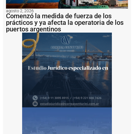
a
m
agosto 2, 2026
i
Comenzó la medida de fuerza de los
e
prácticos y ya afecta la operatoria de los
n
puertos argentinos
t
o
p
a
r
a
e
l
p
r
o
y
e
c
t
o
V
a
c
a