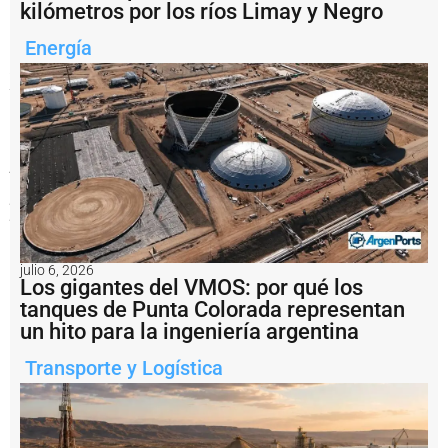
movimiento
kilómetros por los ríos Limay y Negro
económico
en
Energía
la
Zona
Atlántica,
con
empleo,
actividad
comercial
y
oportunidades
para
proveedores
locales.
Notas
julio 6, 2026
Los gigantes del VMOS: por qué los
relacionadas
tanques de Punta Colorada representan
C
un hito para la ingeniería argentina
B
&
Transporte y Logística
I
c
o
n