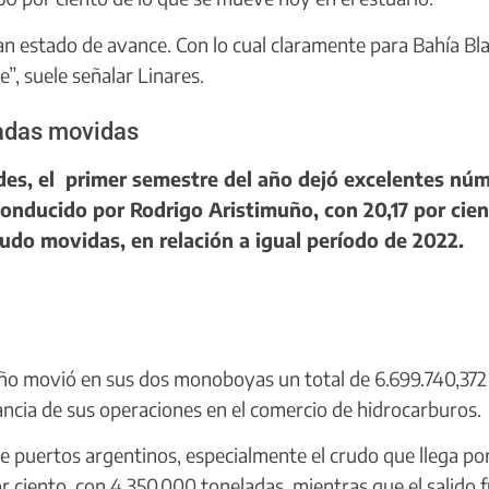
n estado de avance. Con lo cual claramente para Bahía Bl
”, suele señalar Linares.
adas movidas
es, el primer semestre del año dejó excelentes nú
conducido por Rodrigo Aristimuño, con 20,17 por cie
do movidas, en relación a igual período de 2022.
eño movió en sus dos monoboyas un total de 6.699.740,372
vancia de sus operaciones en el comercio de hidrocarburos.
e puertos argentinos, especialmente el crudo que llega po
or ciento, con 4.350.000 toneladas, mientras que el salido f