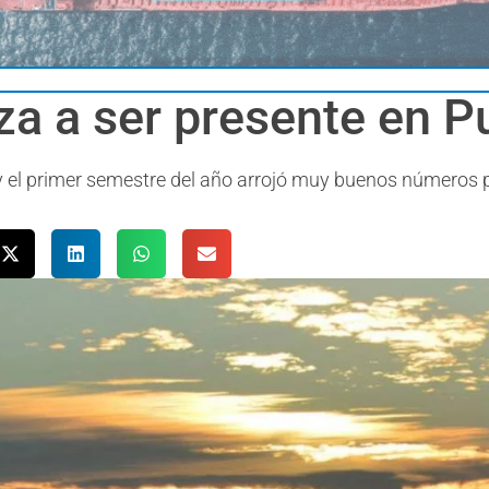
za a ser presente en P
 el primer semestre del año arrojó muy buenos números p