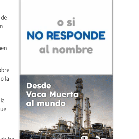
 de
in
nen
obre
o la
la
que