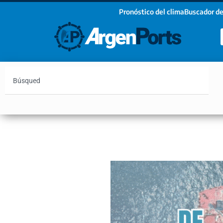
Pronóstico del clima
Buscador de
¡Sumate a nuestro Newsletter!
Nombre
Apellidos
Email
Argentina
Vaca Muerta
Hidrovía
Bahía Blanc
Estoy de acuerdo con las condiciones y políticas d
privacidad.