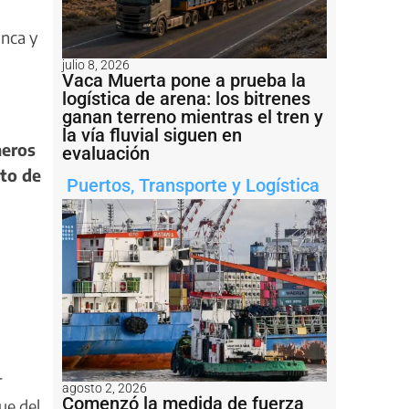
anca y
julio 8, 2026
Vaca Muerta pone a prueba la
logística de arena: los bitrenes
ganan terreno mientras el tren y
la vía fluvial siguen en
meros
evaluación
nto de
Puertos
,
Transporte y Logística
r
agosto 2, 2026
Comenzó la medida de fuerza
ue del