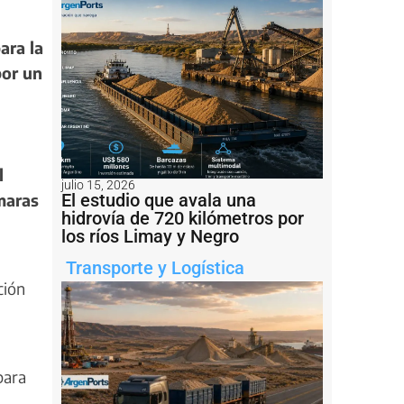
ara la
por un
l
julio 15, 2026
maras
El estudio que avala una
hidrovía de 720 kilómetros por
los ríos Limay y Negro
Transporte y Logística
ción
para