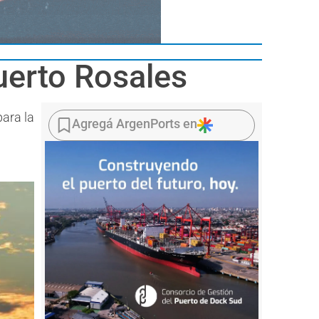
uerto Rosales
ara la
Agregá ArgenPorts en