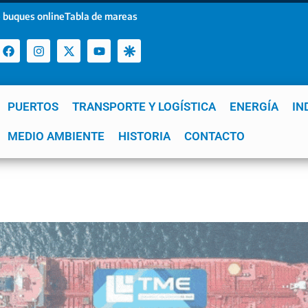
 buques online
Tabla de mareas
PUERTOS
TRANSPORTE Y LOGÍSTICA
ENERGÍA
IN
a
MEDIO AMBIENTE
YPF
GNL
Mar del Plata
HISTORIA
Patagonia
CONTACTO
Quequén
e