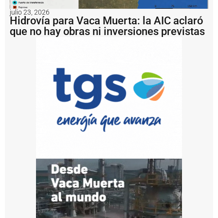
lt
a
julio 23, 2026
d
Hidrovía para Vaca Muerta: la AIC aclaró
e
que no hay obras ni inversiones previstas
U
S
D
1
.
2
m
il
l
o
n
e
s
a
l
b
u
q
u
e
H