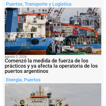
a
Puertos
,
Transporte y Logística
d
e
l
a
m
i
n
e
rí
a
a
r
agosto 2, 2026
g
Comenzó la medida de fuerza de los
e
prácticos y ya afecta la operatoria de los
n
ti
puertos argentinos
n
a
Energía
,
Puertos
?
P
e
s
c