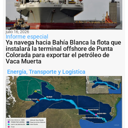
a
il
e
g
a
l:
A
julio 16, 2026
Informe especial
r
g
Ya navega hacia Bahía Blanca la flota que
e
instalará la terminal offshore de Punta
n
Colorada para exportar el petróleo de
ti
Vaca Muerta
n
a
Energía
,
Transporte y Logística
i
m
p
u
s
o
u
n
a
m
u