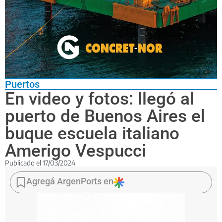
Puertos
En video y fotos: llegó al
puerto de Buenos Aires el
buque escuela italiano
Amerigo Vespucci
Publicado el
17/03/2024
La
histórica
Agregá ArgenPorts en
embarcación
se
podrá
visitar