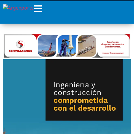
¡Sumate a nuestro
Newsletter!
Nombre
Apellidos
Email
Estoy de acuerdo con las
condiciones y políticas de
privacidad.