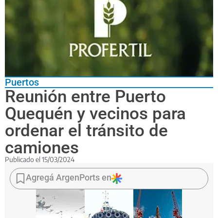
Puertos
Reunión entre Puerto
Quequén y vecinos para
ordenar el tránsito de
camiones
Publicado el
15/03/2024
Jimena
López,
Agregá ArgenPorts en
recibió
al
delegado
en