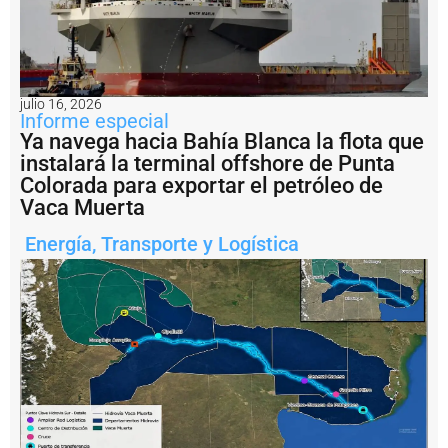
e
n
ti
n
a
?
julio 16, 2026
Informe especial
P
Ya navega hacia Bahía Blanca la flota que
e
instalará la terminal offshore de Punta
s
c
Colorada para exportar el petróleo de
a
Vaca Muerta
il
e
Energía
,
Transporte y Logística
g
a
l:
A
r
g
e
n
ti
n
a