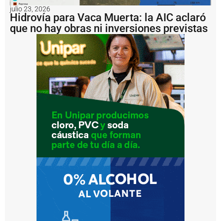
i
julio 23, 2026
m
Hidrovía para Vaca Muerta: la AIC aclaró
p
que no hay obras ni inversiones previstas
u
s
o
u
n
a
m
u
lt
a
d
e
U
S
D
1
.
2
m
il
l
o