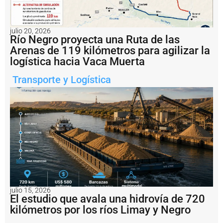
r
t
o
d
julio 20, 2026
Río Negro proyecta una Ruta de las
e
R
Arenas de 119 kilómetros para agilizar la
o
logística hacia Vaca Muerta
s
a
Transporte y Logística
ri
o
c
o
n
v
e
r
ti
r
s
e
julio 15, 2026
r
El estudio que avala una hidrovía de 720
e
kilómetros por los ríos Limay y Negro
a
l