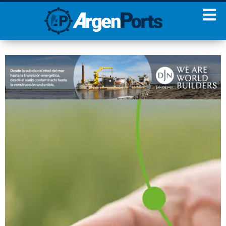
¡Sumate a nuestro
Newsletter!
Nombre
Apellidos
Email
Estoy de acuerdo con las
condiciones y políticas de
privacidad.