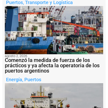
Puertos
,
Transporte y Logística
m
e
n
t
e
e
n
s
a
li
d
a
d
agosto 2, 2026
e
Comenzó la medida de fuerza de los
l
prácticos y ya afecta la operatoria de los
a
puertos argentinos
m
i
Energía
,
Puertos
n
e
rí
a
a
r
g