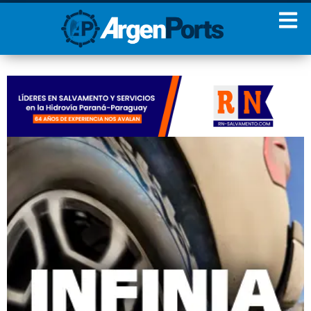
¡Sumate a nuestro
Newsletter!
Nombre
Apellidos
Email
Estoy de acuerdo con las
condiciones y políticas de
privacidad.