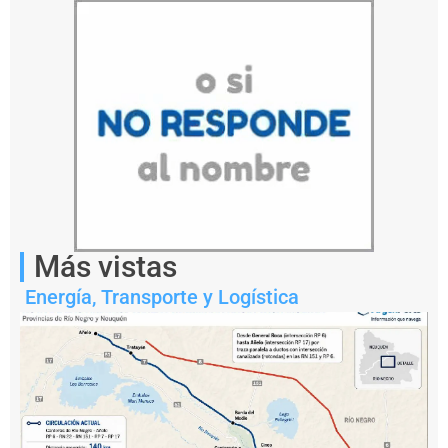
Más vistas
Energía
,
Transporte y Logística
Notas
relacionadas
P
e
s
c
a