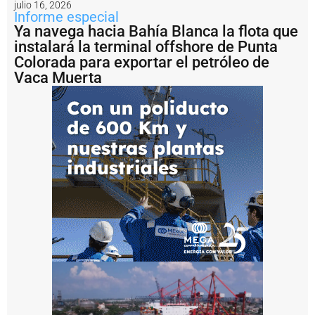
e
julio 16, 2026
n
Informe especial
B
Ya navega hacia Bahía Blanca la flota que
a
instalará la terminal offshore de Punta
h
Colorada para exportar el petróleo de
í
Vaca Muerta
a
B
l
a
n
c
a
e
l
o
p
e
r
a
ti
v
o
d
e