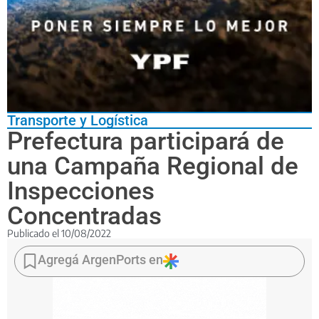
Transporte y Logística
Prefectura participará de
una Campaña Regional de
Inspecciones
Concentradas
Publicado el
10/08/2022
Supervisará,
en
Agregá ArgenPorts en
buques
que
utilicen
puertos