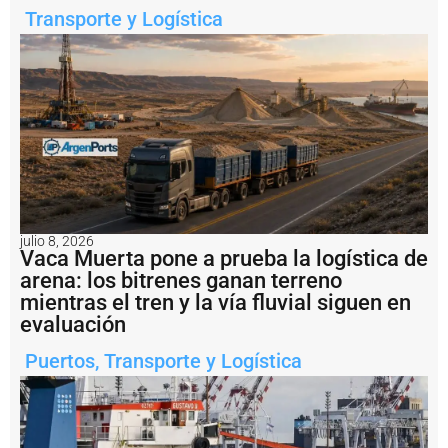
a
Transporte y Logística
d
e
U
S
D
1
.
2
m
il
l
o
n
julio 8, 2026
Vaca Muerta pone a prueba la logística de
e
s
arena: los bitrenes ganan terreno
a
mientras el tren y la vía fluvial siguen en
l
evaluación
b
u
Puertos
,
Transporte y Logística
q
u
e
H
a