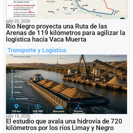
il
e
g
a
julio 20, 2026
l:
Río Negro proyecta una Ruta de las
A
Arenas de 119 kilómetros para agilizar la
r
logística hacia Vaca Muerta
g
e
n
Transporte y Logística
ti
n
a
i
m
p
u
s
o
u
n
a
julio 15, 2026
m
El estudio que avala una hidrovía de 720
u
kilómetros por los ríos Limay y Negro
lt