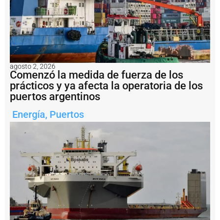
i
X
i
a
n
g
2
agosto 2, 2026
E
Comenzó la medida de fuerza de los
n
prácticos y ya afecta la operatoria de los
i
puertos argentinos
m
á
Energía
,
Puertos
g
e
n
e
s
:
fi
n
a
li
z
ó