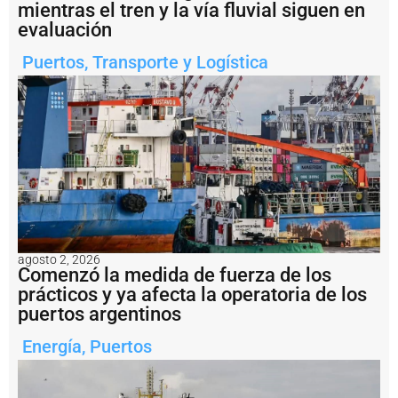
n
mientras el tren y la vía fluvial siguen en
a
evaluación
l
I
Puertos
,
Transporte y Logística
d
e
l
P
u
e
r
t
o
V
il
l
a
agosto 2, 2026
Comenzó la medida de fuerza de los
C
o
prácticos y ya afecta la operatoria de los
n
puertos argentinos
s
ti
Energía
,
Puertos
t
u
c