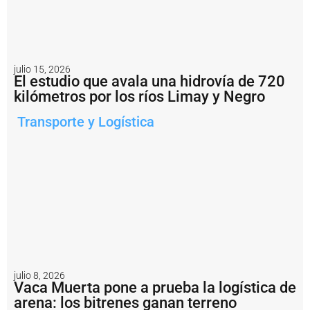
c
ti
v
a
c
i
julio 15, 2026
ó
El estudio que avala una hidrovía de 720
n
kilómetros por los ríos Limay y Negro
d
e
Transporte y Logística
l
a
h
i
s
t
ó
ri
c
a
T
e
r
julio 8, 2026
Vaca Muerta pone a prueba la logística de
m
i
arena: los bitrenes ganan terreno