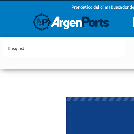
Pronóstico del clima
Buscador de
¡Sumate a nuestro Newsletter!
Nombre
Apellidos
Email
Argentina
Vaca Muerta
Hidrovía
Bahía Blanc
Estoy de acuerdo con las condiciones y políticas d
privacidad.