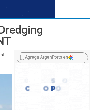
Dredging
VNT
 al
Agregá ArgenPorts en