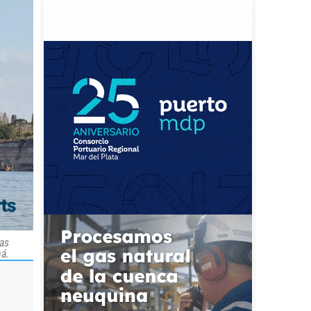
as
ná.