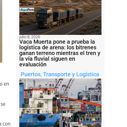
julio 8, 2026
Vaca Muerta pone a prueba la
logística de arena: los bitrenes
ganan terreno mientras el tren y
la vía fluvial siguen en
evaluación
Puertos
,
Transporte y Logística
mo en
 se
a con