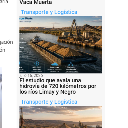
aría
Vaca Muerta
Transporte y Logística
gación
ión
julio 15, 2026
El estudio que avala una
hidrovía de 720 kilómetros por
los ríos Limay y Negro
Transporte y Logística