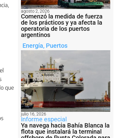
cia,
agosto 2, 2026
Comenzó la medida de fuerza
de los prácticos y ya afecta la
operatoria de los puertos
argentinos
Energía
,
Puertos
,
el
s
lo que
julio 16, 2026
os
Informe especial
Ya navega hacia Bahía Blanca la
flota que instalará la terminal
offshore de Punta Colorada para