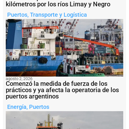
r
kilómetros por los ríos Limay y Negro
a
n
Puertos
,
Transporte y Logística
j
e
r
o
p
o
r
p
e
s
c
a
il
agosto 2, 2026
Comenzó la medida de fuerza de los
e
g
prácticos y ya afecta la operatoria de los
a
puertos argentinos
l
c
Energía
,
Puertos
o
n
u
n