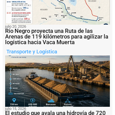
Notas
relacionadas
S
julio 20, 2026
a
Río Negro proyecta una Ruta de las
n
Arenas de 119 kilómetros para agilizar la
c
logística hacia Vaca Muerta
i
o
n
Transporte y Logística
a
n
a
u
n
b
u
q
u
e
e
x
julio 15, 2026
t
El estudio que avala una hidrovía de 720