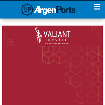
¡Sumate a nuestro
Newsletter!
Nombre
Apellidos
Email
Estoy de acuerdo con las
condiciones y políticas de
privacidad.